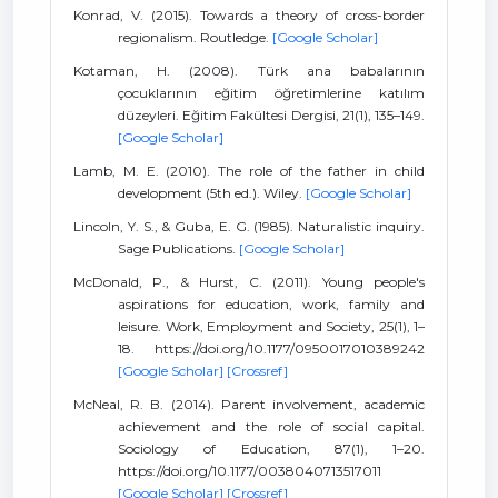
Konrad, V. (2015). Towards a theory of cross-border
regionalism. Routledge.
[Google Scholar]
Kotaman, H. (2008). Türk ana babalarının
çocuklarının eğitim öğretimlerine katılım
düzeyleri. Eğitim Fakültesi Dergisi, 21(1), 135–149.
[Google Scholar]
Lamb, M. E. (2010). The role of the father in child
development (5th ed.). Wiley.
[Google Scholar]
Lincoln, Y. S., & Guba, E. G. (1985). Naturalistic inquiry.
Sage Publications.
[Google Scholar]
McDonald, P., & Hurst, C. (2011). Young people's
aspirations for education, work, family and
leisure. Work, Employment and Society, 25(1), 1–
18. https://doi.org/10.1177/0950017010389242
[Google Scholar]
[Crossref]
McNeal, R. B. (2014). Parent involvement, academic
achievement and the role of social capital.
Sociology of Education, 87(1), 1–20.
https://doi.org/10.1177/0038040713517011
[Google Scholar]
[Crossref]