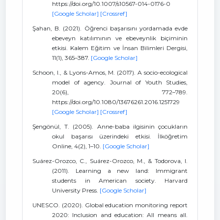
https://doi.org/10.1007/s10567-014-0176-0
[Google Scholar]
[Crossref]
Şahan, B. (2021). Öğrenci başarısını yordamada evde
ebeveyn katılımının ve ebeveynlik biçiminin
etkisi. Kalem Eğitim ve İnsan Bilimleri Dergisi,
11(1), 365–387.
[Google Scholar]
Schoon, I., & Lyons-Amos, M. (2017). A socio-ecological
model of agency. Journal of Youth Studies,
20(6), 772–789.
https://doi.org/10.1080/13676261.2016.1251729
[Google Scholar]
[Crossref]
Şengönül, T. (2005). Anne-baba ilgisinin çocukların
okul başarısı üzerindeki etkisi. İlköğretim
Online, 4(2), 1–10.
[Google Scholar]
Suárez-Orozco, C., Suárez-Orozco, M., & Todorova, I.
(2011). Learning a new land: Immigrant
students in American society. Harvard
University Press.
[Google Scholar]
UNESCO. (2020). Global education monitoring report
2020: Inclusion and education: All means all.