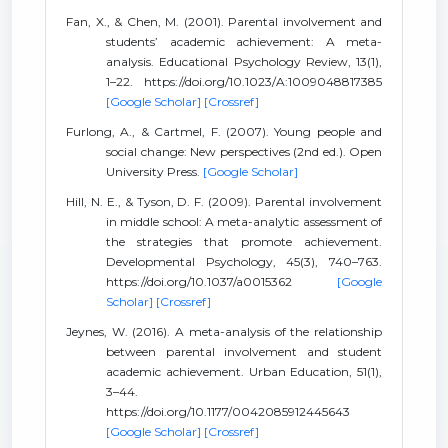
Fan, X., & Chen, M. (2001). Parental involvement and
students’ academic achievement: A meta-
analysis. Educational Psychology Review, 13(1),
1–22. https://doi.org/10.1023/A:1009048817385
[Google Scholar]
[Crossref]
Furlong, A., & Cartmel, F. (2007). Young people and
social change: New perspectives (2nd ed.). Open
University Press.
[Google Scholar]
Hill, N. E., & Tyson, D. F. (2009). Parental involvement
in middle school: A meta-analytic assessment of
the strategies that promote achievement.
Developmental Psychology, 45(3), 740–763.
https://doi.org/10.1037/a0015362
[Google
Scholar]
[Crossref]
Jeynes, W. (2016). A meta-analysis of the relationship
between parental involvement and student
academic achievement. Urban Education, 51(1),
3–44.
https://doi.org/10.1177/0042085912445643
[Google Scholar]
[Crossref]