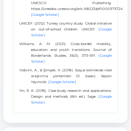
UNESCO Publishing.
https://unesdoc.unesco.org/ark:/48223/pf0000373724
[Google Scholar]
UNICEF. (2012). Turkey country study: Global initiative
on out-of-school children. UNICEF.
[Google
Scholar]
Williams, A. M. (2021). Cross-border mobility,
education and youth transitions. Journal of
Borderlands Studies, 36(3), 373–391.
[Google
Scholar]
Yıldırım, A., & Şimşek, H. (2018). Sosyal bilimlerde nitel
araştırma yöntemleri (11. baskı). Seçkin
Yayıncılık.
[Google Scholar]
Yin, R. K. (2018). Case study research and applications:
Design and methods (6th ed.). Sage.
[Google
Scholar]