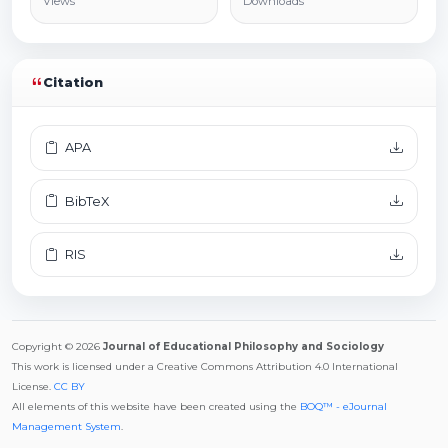
Views
Downloads
Citation
APA
BibTeX
RIS
Copyright © 2026
Journal of Educational Philosophy and Sociology
This work is licensed under a Creative Commons Attribution 4.0 International
License.
CC BY
All elements of this website have been created using the
BOQ™ - eJournal
Management System
.