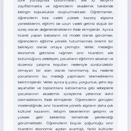
süre yurtdışında bulunmaları, aile içi iletişimi
zayıflatmakta ve öğrencilerin akademik takibinde
belirgin kopukluklar oluşturmaktadır. Öğretmenler,
öğrencilerin kısa vadeli yüksek kazanç algısına
yöneldiklerini, eğitimi ise uzun vadeli getirisi düşük bir
süreç olarak değerlendirdiklerini ifade etmişlerdir. Ayrıca
ticaret yapan babaların rol model olarak görülmesi,
öğrencilerin eğitime yönelik tutumlarında önemli bir
belirleyici olarak ortaya çıkmıştır. Veliler, mesleğin
ekonomik getirisine rağmen sınır ticaretini aile
bütünlüğünü zedeleyen, çocukların eğitimini aksatan ve
düzensiz çalışma koşulları nedeniyle sürdürülebilir
olmayan bir alan olarak tanımlamış; bu nedenle
çocuklarının bu mesleği yapmasını istemediklerini
belirtmişlerdir. Veliler ayrıca iş yükü, yorgunluk, şehir dışı
seyahatler ve toplantılara katılamama gibi sebeplerle
çocuklarının akademik süreçlerine yeterince dahil
olamadıklarını ifade etmişlerdir. Öğrencilerin görüşleri
incelendiğinde, sınır ticaretine yönelik algıların daha çok
kültürel kazanım, iletişim becerilerinin gelişimi ve
yüksek gelir beklentisi temelinde şekillendiği
görülmektedir. Öğrencilerin büyük çoğunluğu sınır
ticaretini ekonomik açıdan avantajlı, farklı kültürler