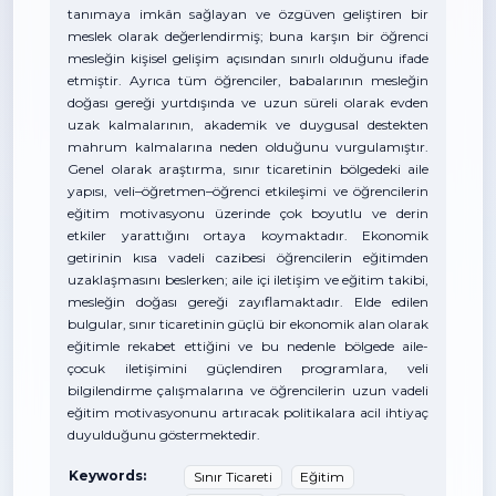
tanımaya imkân sağlayan ve özgüven geliştiren bir
meslek olarak değerlendirmiş; buna karşın bir öğrenci
mesleğin kişisel gelişim açısından sınırlı olduğunu ifade
etmiştir. Ayrıca tüm öğrenciler, babalarının mesleğin
doğası gereği yurtdışında ve uzun süreli olarak evden
uzak kalmalarının, akademik ve duygusal destekten
mahrum kalmalarına neden olduğunu vurgulamıştır.
Genel olarak araştırma, sınır ticaretinin bölgedeki aile
yapısı, veli–öğretmen–öğrenci etkileşimi ve öğrencilerin
eğitim motivasyonu üzerinde çok boyutlu ve derin
etkiler yarattığını ortaya koymaktadır. Ekonomik
getirinin kısa vadeli cazibesi öğrencilerin eğitimden
uzaklaşmasını beslerken; aile içi iletişim ve eğitim takibi,
mesleğin doğası gereği zayıflamaktadır. Elde edilen
bulgular, sınır ticaretinin güçlü bir ekonomik alan olarak
eğitimle rekabet ettiğini ve bu nedenle bölgede aile-
çocuk iletişimini güçlendiren programlara, veli
bilgilendirme çalışmalarına ve öğrencilerin uzun vadeli
eğitim motivasyonunu artıracak politikalara acil ihtiyaç
duyulduğunu göstermektedir.
Keywords:
Sınır Ticareti
Eğitim