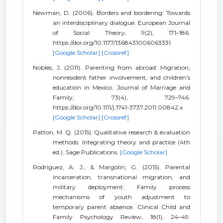
Newman, D. (2006). Borders and bordering: Towards
an interdisciplinary dialogue. European Journal
of Social Theory, 9(2), 171–186.
https://doi.org/10.1177/1368431006063331
[Google Scholar]
[Crossref]
Nobles, J. (2011). Parenting from abroad: Migration,
nonresident father involvement, and children’s
education in Mexico. Journal of Marriage and
Family, 73(4), 729–746.
https://doi.org/10.1111/j.1741-3737.2011.00842.x
[Google Scholar]
[Crossref]
Patton, M. Q. (2015). Qualitative research & evaluation
methods: Integrating theory and practice (4th
ed.). Sage Publications.
[Google Scholar]
Rodriguez, A. J., & Margolin, G. (2015). Parental
incarceration, transnational migration, and
military deployment: Family process
mechanisms of youth adjustment to
temporary parent absence. Clinical Child and
Family Psychology Review, 18(1), 24–49.