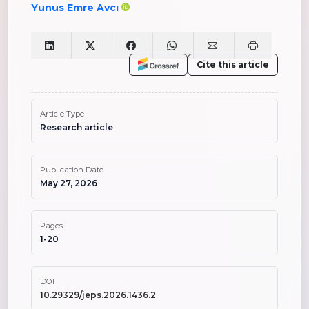
Yunus Emre Avcı
Cite this article
Article Type
Research article
Publication Date
May 27, 2026
Pages
1-20
DOI
10.29329/jeps.2026.1436.2