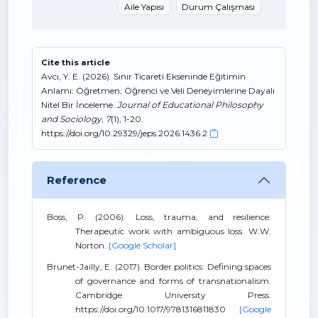
Aile Yapısı
Durum Çalışması
Cite this article
Avcı, Y. E. (2026). Sınır Ticareti Ekseninde Eğitimin
Anlamı: Öğretmen, Öğrenci ve Veli Deneyimlerine Dayalı
Nitel Bir İnceleme.
Journal of Educational Philosophy
and Sociology
,
7
(1), 1-20.
https://doi.org/10.29329/jeps.2026.1436.2
Reference
Boss, P. (2006). Loss, trauma, and resilience:
Therapeutic work with ambiguous loss. W.W.
Norton.
[Google Scholar]
Brunet-Jailly, E. (2017). Border politics: Defining spaces
of governance and forms of transnationalism.
Cambridge University Press.
https://doi.org/10.1017/9781316811830
[Google