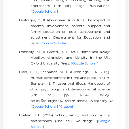
approaches (4th ed.). Sage Publications.
[Google Scholar]
Desforges, C., & Abouchaar, A. (2003). The impact of
parental involvement, parental support and
family education on pupil achievement and
adjustment. Department for Education and
Skills.
[Google Scholar]
Donnelly, M., & Gamsu, S. (2020). Home and away:
Mobility, ethnicity, and identity in the UK.
Oxford University Press.
[Google Scholar]
Elder, G. H., Shanahan, M. J., & Jennings, J. A. (2015).
Human development in time and place. In M. H.
Bornstein & T. Leventhal (Eds.), Handbook of
child psychology and developmental science
(7th ed., pp. 6–54). Wiley.
https://doi.org/10.1002/9781118963418.childpsy102
[Google Scholar]
[Crossref]
Epstein, J. L. (2018). School, family, and community
partnerships (2nd ed.). Routledge.
[Google
Scholar]