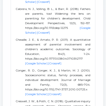
Scholar]
[Crossref]
Cabrera, N. J., Volling, B. L., & Barr, R. (2018). Fathers
are parents, too! Widening the lens on
parenting for children’s development. Child
Development Perspectives, 12(3), 152–157.
https://doi.org/10.1111/cdep.12275
[Google
Scholar]
[Crossref]
Cheadle, J. E., & Amato, P. R. (2011). A quantitative
assessment of parental involvement and
children’s academic outcomes. Sociology of
Education, 84(1), 1–24.
https://doi.org/10.1177/0038040710392717
[Google Scholar]
[Crossref]
Conger, R. D., Conger, K. J., & Martin, M. J. (2010).
Socioeconomic status, family processes, and
individual development. Journal of Marriage
and Family, 72(3), 685–704.
https://doi.org/10.1111/j.1741-3737.2010.00725.x
[Google Scholar]
[Crossref]
Creswell, J. W., & Poth, C. N. (2018). Qualitative inquiry
and research design: Choosing among five