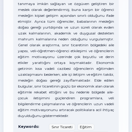
tanımaya imkân sağlayan ve özgüven geliştiren bir
meslek olarak değerlendirmiş; buna karşın bir öğrenci
mesleğin kişisel gelişim açısından sınırlı olduğunu ifade
etmiştir. Ayrıca tüm öğrenciler, babalarının mesleğin
doğası gereği yurtdışında ve uzun süreli olarak evden
uzak kalmalarının, akademik ve duygusal destekten
mahrum kalmalarına neden olduğunu vurgulamıştır.
Genel olarak araştırma, sınır ticaretinin bölgedeki aile
yapısı, veli–öğretmen–öğrenci etkileşimi ve öğrencilerin
eğitim motivasyonu üzerinde çok boyutlu ve derin
etkiler yarattığını ortaya koymaktadır. Ekonomik
getirinin kısa vadeli cazibesi öğrencilerin eğitimden
uzaklaşmasını beslerken; aile içi iletişim ve eğitim takibi,
mesleğin doğası gereği zayıflamaktadır. Elde edilen
bulgular, sınır ticaretinin güçlü bir ekonomik alan olarak
eğitimle rekabet ettiğini ve bu nedenle bölgede aile-
çocuk iletişimini güçlendiren programlara, veli
bilgilendirme çalışmalarına ve öğrencilerin uzun vadeli
eğitim motivasyonunu artıracak politikalara acil ihtiyaç
duyulduğunu göstermektedir.
Keywords:
Sınır Ticareti
Eğitim