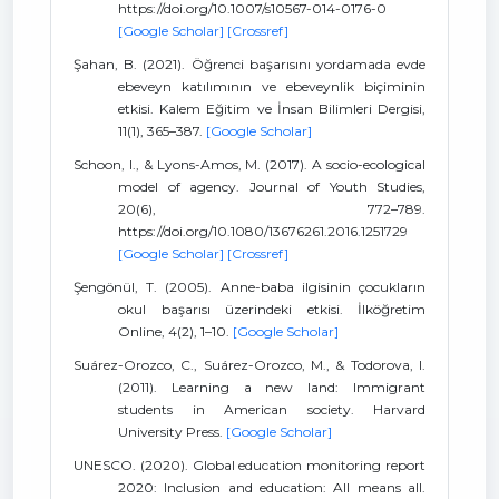
https://doi.org/10.1007/s10567-014-0176-0
[Google Scholar]
[Crossref]
Şahan, B. (2021). Öğrenci başarısını yordamada evde
ebeveyn katılımının ve ebeveynlik biçiminin
etkisi. Kalem Eğitim ve İnsan Bilimleri Dergisi,
11(1), 365–387.
[Google Scholar]
Schoon, I., & Lyons-Amos, M. (2017). A socio-ecological
model of agency. Journal of Youth Studies,
20(6), 772–789.
https://doi.org/10.1080/13676261.2016.1251729
[Google Scholar]
[Crossref]
Şengönül, T. (2005). Anne-baba ilgisinin çocukların
okul başarısı üzerindeki etkisi. İlköğretim
Online, 4(2), 1–10.
[Google Scholar]
Suárez-Orozco, C., Suárez-Orozco, M., & Todorova, I.
(2011). Learning a new land: Immigrant
students in American society. Harvard
University Press.
[Google Scholar]
UNESCO. (2020). Global education monitoring report
2020: Inclusion and education: All means all.