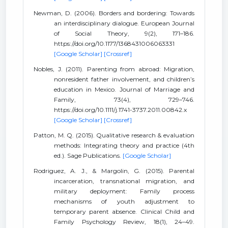
Newman, D. (2006). Borders and bordering: Towards
an interdisciplinary dialogue. European Journal
of Social Theory, 9(2), 171–186.
https://doi.org/10.1177/1368431006063331
[Google Scholar]
[Crossref]
Nobles, J. (2011). Parenting from abroad: Migration,
nonresident father involvement, and children’s
education in Mexico. Journal of Marriage and
Family, 73(4), 729–746.
https://doi.org/10.1111/j.1741-3737.2011.00842.x
[Google Scholar]
[Crossref]
Patton, M. Q. (2015). Qualitative research & evaluation
methods: Integrating theory and practice (4th
ed.). Sage Publications.
[Google Scholar]
Rodriguez, A. J., & Margolin, G. (2015). Parental
incarceration, transnational migration, and
military deployment: Family process
mechanisms of youth adjustment to
temporary parent absence. Clinical Child and
Family Psychology Review, 18(1), 24–49.