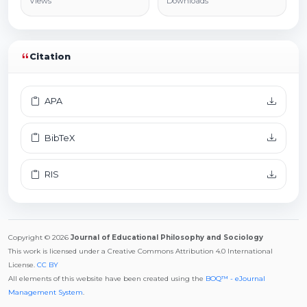
Views
Downloads
Citation
APA
BibTeX
RIS
Copyright © 2026
Journal of Educational Philosophy and Sociology
This work is licensed under a Creative Commons Attribution 4.0 International
License.
CC BY
All elements of this website have been created using the
BOQ™ - eJournal
Management System
.