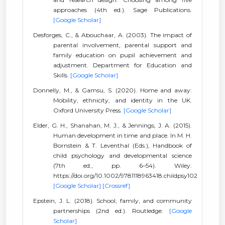
approaches (4th ed.). Sage Publications.
[Google Scholar]
Desforges, C., & Abouchaar, A. (2003). The impact of
parental involvement, parental support and
family education on pupil achievement and
adjustment. Department for Education and
Skills.
[Google Scholar]
Donnelly, M., & Gamsu, S. (2020). Home and away:
Mobility, ethnicity, and identity in the UK.
Oxford University Press.
[Google Scholar]
Elder, G. H., Shanahan, M. J., & Jennings, J. A. (2015).
Human development in time and place. In M. H.
Bornstein & T. Leventhal (Eds.), Handbook of
child psychology and developmental science
(7th ed., pp. 6–54). Wiley.
https://doi.org/10.1002/9781118963418.childpsy102
[Google Scholar]
[Crossref]
Epstein, J. L. (2018). School, family, and community
partnerships (2nd ed.). Routledge.
[Google
Scholar]