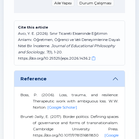
Aile Yapısı
Durum Çalışması
Cite this article
Avcı, Y. E. (2026). Sınır Ticareti Ekseninde Eğitimin
Anlamı: Öğretmen, Öğrenci ve Veli Deneyimlerine Dayalı
Nitel Bir İnceleme.
Journal of Educational Philosophy
and Sociology
,
7
(1), 1-20.
https://doi.org/10.29329/jeps.2026.1436.2
Reference
Boss, P. (2006). Loss, trauma, and resilience:
Therapeutic work with ambiguous loss. W.W.
Norton.
[Google Scholar]
Brunet-Jailly, E. (2017). Border politics: Defining spaces
of governance and forms of transnationalism.
Cambridge University Press.
https://doi.org/10.1017/9781316811830
[Google