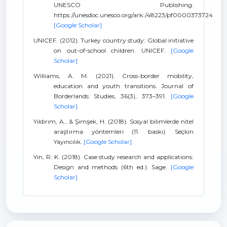
UNESCO Publishing.
https://unesdoc.unesco.org/ark:/48223/pf0000373724
[Google Scholar]
UNICEF. (2012). Turkey country study: Global initiative
on out-of-school children. UNICEF.
[Google
Scholar]
Williams, A. M. (2021). Cross-border mobility,
education and youth transitions. Journal of
Borderlands Studies, 36(3), 373–391.
[Google
Scholar]
Yıldırım, A., & Şimşek, H. (2018). Sosyal bilimlerde nitel
araştırma yöntemleri (11. baskı). Seçkin
Yayıncılık.
[Google Scholar]
Yin, R. K. (2018). Case study research and applications:
Design and methods (6th ed.). Sage.
[Google
Scholar]