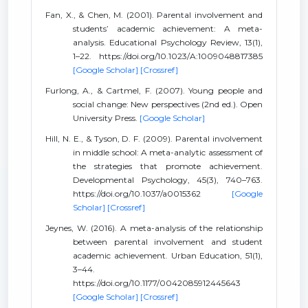
Fan, X., & Chen, M. (2001). Parental involvement and
students’ academic achievement: A meta-
analysis. Educational Psychology Review, 13(1),
1–22. https://doi.org/10.1023/A:1009048817385
[Google Scholar]
[Crossref]
Furlong, A., & Cartmel, F. (2007). Young people and
social change: New perspectives (2nd ed.). Open
University Press.
[Google Scholar]
Hill, N. E., & Tyson, D. F. (2009). Parental involvement
in middle school: A meta-analytic assessment of
the strategies that promote achievement.
Developmental Psychology, 45(3), 740–763.
https://doi.org/10.1037/a0015362
[Google
Scholar]
[Crossref]
Jeynes, W. (2016). A meta-analysis of the relationship
between parental involvement and student
academic achievement. Urban Education, 51(1),
3–44.
https://doi.org/10.1177/0042085912445643
[Google Scholar]
[Crossref]