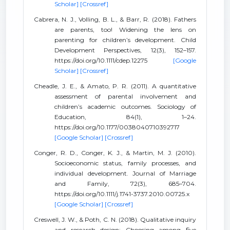
Scholar]
[Crossref]
Cabrera, N. J., Volling, B. L., & Barr, R. (2018). Fathers
are parents, too! Widening the lens on
parenting for children’s development. Child
Development Perspectives, 12(3), 152–157.
https://doi.org/10.1111/cdep.12275
[Google
Scholar]
[Crossref]
Cheadle, J. E., & Amato, P. R. (2011). A quantitative
assessment of parental involvement and
children’s academic outcomes. Sociology of
Education, 84(1), 1–24.
https://doi.org/10.1177/0038040710392717
[Google Scholar]
[Crossref]
Conger, R. D., Conger, K. J., & Martin, M. J. (2010).
Socioeconomic status, family processes, and
individual development. Journal of Marriage
and Family, 72(3), 685–704.
https://doi.org/10.1111/j.1741-3737.2010.00725.x
[Google Scholar]
[Crossref]
Creswell, J. W., & Poth, C. N. (2018). Qualitative inquiry
and research design: Choosing among five