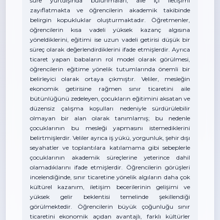
süre yurtdışında bulunmaları, aile içi iletişimi
zayıflatmakta ve öğrencilerin akademik takibinde
belirgin kopukluklar oluşturmaktadır. Öğretmenler,
öğrencilerin kısa vadeli yüksek kazanç algısına
yöneldiklerini, eğitimi ise uzun vadeli getirisi düşük bir
süreç olarak değerlendirdiklerini ifade etmişlerdir. Ayrıca
ticaret yapan babaların rol model olarak görülmesi,
öğrencilerin eğitime yönelik tutumlarında önemli bir
belirleyici olarak ortaya çıkmıştır. Veliler, mesleğin
ekonomik getirisine rağmen sınır ticaretini aile
bütünlüğünü zedeleyen, çocukların eğitimini aksatan ve
düzensiz çalışma koşulları nedeniyle sürdürülebilir
olmayan bir alan olarak tanımlamış; bu nedenle
çocuklarının bu mesleği yapmasını istemediklerini
belirtmişlerdir. Veliler ayrıca iş yükü, yorgunluk, şehir dışı
seyahatler ve toplantılara katılamama gibi sebeplerle
çocuklarının akademik süreçlerine yeterince dahil
olamadıklarını ifade etmişlerdir. Öğrencilerin görüşleri
incelendiğinde, sınır ticaretine yönelik algıların daha çok
kültürel kazanım, iletişim becerilerinin gelişimi ve
yüksek gelir beklentisi temelinde şekillendiği
görülmektedir. Öğrencilerin büyük çoğunluğu sınır
ticaretini ekonomik açıdan avantajlı, farklı kültürler