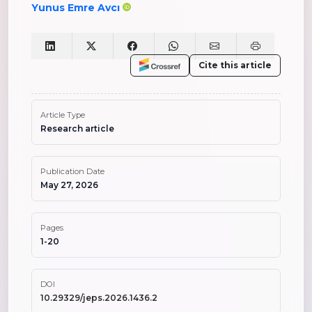
Yunus Emre Avcı
Cite this article
Article Type
Research article
Publication Date
May 27, 2026
Pages
1-20
DOI
10.29329/jeps.2026.1436.2