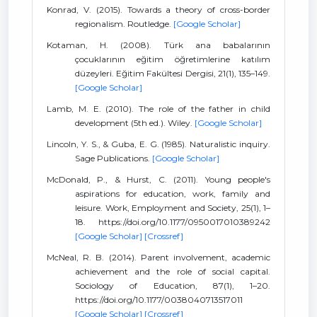
Konrad, V. (2015). Towards a theory of cross-border
regionalism. Routledge.
[Google Scholar]
Kotaman, H. (2008). Türk ana babalarının
çocuklarının eğitim öğretimlerine katılım
düzeyleri. Eğitim Fakültesi Dergisi, 21(1), 135–149.
[Google Scholar]
Lamb, M. E. (2010). The role of the father in child
development (5th ed.). Wiley.
[Google Scholar]
Lincoln, Y. S., & Guba, E. G. (1985). Naturalistic inquiry.
Sage Publications.
[Google Scholar]
McDonald, P., & Hurst, C. (2011). Young people's
aspirations for education, work, family and
leisure. Work, Employment and Society, 25(1), 1–
18. https://doi.org/10.1177/0950017010389242
[Google Scholar]
[Crossref]
McNeal, R. B. (2014). Parent involvement, academic
achievement and the role of social capital.
Sociology of Education, 87(1), 1–20.
https://doi.org/10.1177/0038040713517011
[Google Scholar]
[Crossref]