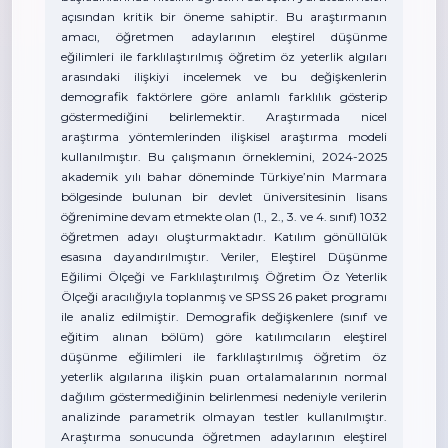
açısından kritik bir öneme sahiptir. Bu araştırmanın
amacı, öğretmen adaylarının eleştirel düşünme
eğilimleri ile farklılaştırılmış öğretim öz yeterlik algıları
arasındaki ilişkiyi incelemek ve bu değişkenlerin
demografik faktörlere göre anlamlı farklılık gösterip
göstermediğini belirlemektir. Araştırmada nicel
araştırma yöntemlerinden ilişkisel araştırma modeli
kullanılmıştır. Bu çalışmanın örneklemini, 2024-2025
akademik yılı bahar döneminde Türkiye’nin Marmara
bölgesinde bulunan bir devlet üniversitesinin lisans
öğrenimine devam etmekte olan (1., 2., 3. ve 4. sınıf) 1032
öğretmen adayı oluşturmaktadır. Katılım gönüllülük
esasına dayandırılmıştır. Veriler, Eleştirel Düşünme
Eğilimi Ölçeği ve Farklılaştırılmış Öğretim Öz Yeterlik
Ölçeği aracılığıyla toplanmış ve SPSS 26 paket programı
ile analiz edilmiştir. Demografik değişkenlere (sınıf ve
eğitim alınan bölüm) göre katılımcıların eleştirel
düşünme eğilimleri ile farklılaştırılmış öğretim öz
yeterlik algılarına ilişkin puan ortalamalarının normal
dağılım göstermediğinin belirlenmesi nedeniyle verilerin
analizinde parametrik olmayan testler kullanılmıştır.
Araştırma sonucunda öğretmen adaylarının eleştirel