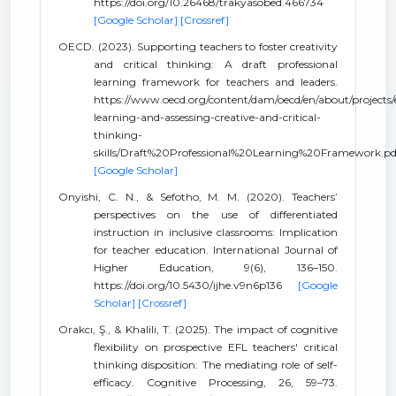
https://doi.org/10.26468/trakyasobed.466734
[Google Scholar]
[Crossref]
OECD. (2023). Supporting teachers to foster creativity
and critical thinking: A draft professional
learning framework for teachers and leaders.
https://www.oecd.org/content/dam/oecd/en/about/projects/
learning-and-assessing-creative-and-critical-
thinking-
skills/Draft%20Professional%20Learning%20Framework.pd
[Google Scholar]
Onyishi, C. N., & Sefotho, M. M. (2020). Teachers’
perspectives on the use of differentiated
instruction in inclusive classrooms: Implication
for teacher education. International Journal of
Higher Education, 9(6), 136–150.
https://doi.org/10.5430/ijhe.v9n6p136
[Google
Scholar]
[Crossref]
Orakcı, Ş., & Khalili, T. (2025). The impact of cognitive
flexibility on prospective EFL teachers' critical
thinking disposition: The mediating role of self-
efficacy. Cognitive Processing, 26, 59–73.