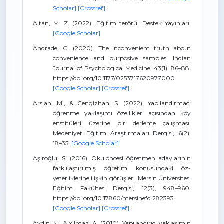
Scholar]
[Crossref]
Altan, M. Z. (2022). Eğitim terörü. Destek Yayınları.
[Google Scholar]
Andrade, C. (2020). The inconvenient truth about
convenience and purposive samples. Indian
Journal of Psychological Medicine, 43(1), 86–88.
https://doi.org/10.1177/0253717620977000
[Google Scholar]
[Crossref]
Arslan, M., & Cengizhan, S. (2022). Yapılandırmacı
öğrenme yaklaşımı özellikleri açısından köy
enstitüleri üzerine bir derleme çalışması.
Medeniyet Eğitim Araştırmaları Dergisi, 6(2),
18–35.
[Google Scholar]
Aşiroğlu, S. (2016). Okulöncesi öğretmen adaylarının
farklılaştırılmış öğretim konusundaki öz-
yeterliklerine ilişkin görüşleri. Mersin Üniversitesi
Eğitim Fakültesi Dergisi, 12(3), 948–960.
https://doi.org/10.17860/mersinefd.282393
[Google Scholar]
[Crossref]
Aydın, N., & Yılmaz, A. (2010). Yapılandırıcı yaklaşımın