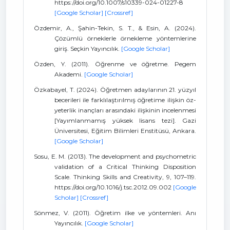
https://doi.org/10.1007/s10339-024-01227-8
[Google Scholar]
[Crossref]
Özdemir, A., Şahin-Tekin, S. T., & Esin, A. (2024).
Çözümlü örneklerle örnekleme yöntemlerine
giriş. Seçkin Yayıncılık.
[Google Scholar]
Özden, Y. (2011). Öğrenme ve öğretme. Pegem
Akademi.
[Google Scholar]
Özkabayel, T. (2024). Öğretmen adaylarının 21. yüzyıl
becerileri ile farklılaştırılmış öğretime ilişkin öz-
yeterlik inançları arasındaki ilişkinin incelenmesi
[Yayımlanmamış yüksek lisans tezi]. Gazi
Üniversitesi, Eğitim Bilimleri Enstitüsü, Ankara.
[Google Scholar]
Sosu, E. M. (2013). The development and psychometric
validation of a Critical Thinking Disposition
Scale. Thinking Skills and Creativity, 9, 107–119.
https://doi.org/10.1016/j.tsc.2012.09.002
[Google
Scholar]
[Crossref]
Sönmez, V. (2011). Öğretim ilke ve yöntemleri. Anı
Yayıncılık.
[Google Scholar]