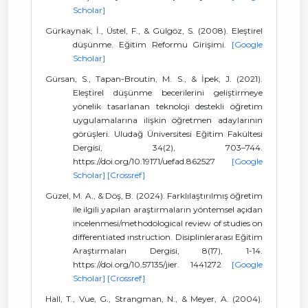
Scholar]
Gürkaynak, İ., Üstel, F., & Gülgöz, S. (2008). Eleştirel
düşünme. Eğitim Reformu Girişimi.
[Google
Scholar]
Gürsan, S., Tapan-Broutin, M. S., & İpek, J. (2021).
Eleştirel düşünme becerilerini geliştirmeye
yönelik tasarlanan teknoloji destekli öğretim
uygulamalarına ilişkin öğretmen adaylarının
görüşleri. Uludağ Üniversitesi Eğitim Fakültesi
Dergisi, 34(2), 703–744.
https://doi.org/10.19171/uefad.862527
[Google
Scholar]
[Crossref]
Güzel, M. A., & Döş, B. (2024). Farklılaştırılmış öğretim
ile ilgili yapılan araştırmaların yöntemsel açıdan
incelenmesi/methodological review of studies on
differentiated ınstruction. Disiplinlerarası Eğitim
Araştırmaları Dergisi, 8(17), 1-14.
https://doi.org/10.57135/jier. 1441272
[Google
Scholar]
[Crossref]
Hall, T., Vue, G., Strangman, N., & Meyer, A. (2004).