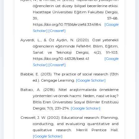
öğrencilerin üst düzey bilişsel becerilerine etkisi.
Hacettepe Üniversitesi Eğitim Fakültesi Dergisi,
39, 57–68.
https://doi.org/10.17556/erziefd.334984
[Google
Scholar]
[Crossref]
Ayverdi, L., & Öz Aydın, N. (2020). Özel yetenekli
öğrencilerin eğitiminde FeTeMM. Bilim, Eğitim,
Sanat ve Teknoloji Dergisi, 4(2), 91–103.
https://doi.org/10.46328/best.41
[Google
Scholar]
[Crossref]
Babbie, E. (2013). The practice of social research (13th
ed.). Cengage Learning.
[Google Scholar]
Baltacı, A. (2018). Nitel araştırmalarda örnekleme
yöntemleri ve örnek hacmi: Neden, nasıl ve kaç?
Bitlis Eren Üniversitesi Sosyal Bilimler Enstitüsü
Dergisi, 7(1), 231–274.
[Google Scholar]
Creswell, J. W. (2002). Educational research: Planning,
conducting, and evaluating quantitative and
qualitative research. Merrill Prentice Hall.
[Google Scholar]