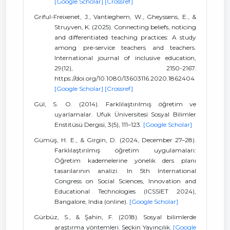
[Google Scholar]
[Crossref]
Griful-Freixenet, J., Vantieghem, W., Gheyssens, E., &
Struyven, K. (2025). Connecting beliefs, noticing
and differentiated teaching practices: A study
among pre-service teachers and teachers.
International journal of inclusive education,
29(12), 2150-2167.
https://doi.org/10.1080/13603116.2020.1862404
[Google Scholar]
[Crossref]
Gül, S. O. (2014). Farklılaştırılmış öğretim ve
uyarlamalar. Ufuk Üniversitesi Sosyal Bilimler
Enstitüsü Dergisi, 3(5), 111–123.
[Google Scholar]
Gümüş, H. E., & Girgin, D. (2024, December 27–28).
Farklılaştırılmış öğretim uygulamaları:
Öğretim kademelerine yönelik ders planı
tasarılarının analizi. In 5th International
Congress on Social Sciences, Innovation and
Educational Technologies (ICSSIET 2024),
Bangalore, India (online).
[Google Scholar]
Gürbüz, S., & Şahin, F. (2018). Sosyal bilimlerde
araştırma yöntemleri. Seçkin Yayıncılık.
[Google