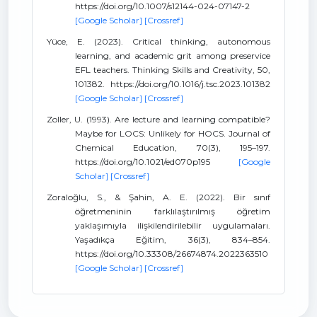
https://doi.org/10.1007/s12144-024-07147-2
[Google Scholar]
[Crossref]
Yüce, E. (2023). Critical thinking, autonomous
learning, and academic grit among preservice
EFL teachers. Thinking Skills and Creativity, 50,
101382. https://doi.org/10.1016/j.tsc.2023.101382
[Google Scholar]
[Crossref]
Zoller, U. (1993). Are lecture and learning compatible?
Maybe for LOCS: Unlikely for HOCS. Journal of
Chemical Education, 70(3), 195–197.
https://doi.org/10.1021/ed070p195
[Google
Scholar]
[Crossref]
Zoraloğlu, S., & Şahin, A. E. (2022). Bir sınıf
öğretmeninin farklılaştırılmış öğretim
yaklaşımıyla ilişkilendirilebilir uygulamaları.
Yaşadıkça Eğitim, 36(3), 834–854.
https://doi.org/10.33308/26674874.2022363510
[Google Scholar]
[Crossref]