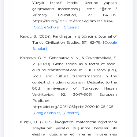
Yüzyılı Maarif Modeli üzerine yapılan
çalışmaların incelenmesi]. Temel Eğitim /
Primary Education, 27, 84–105.
https://doi.org/10.52105/temelegitim.1730094
[Google Scholar]
[Crossref]
Kavut, B. (2024). Farklılaştırılmış öğretim. Journal of
Turkic Civilization Studies, 5(1), 62–79.
[Google
Scholar]
Kolosova, O. Y., Goncharov, V. N., & Goverdovskaia, E.
V. (2020). Globalization as a factor of socio-
cultural transformations. In D. K. Bataev (Ed.),
Social and cultural transformations in the
context of modern globalism: Dedicated to the
80th anniversary of Turkayev Hassan
Vakhitovich, 92, 3047–3051. European
Publisher.
https://doi.org/10.15405/epsbs.2020.10.05.405
[Google Scholar]
[Crossref]
Kuşçu, H. (2023). İlköğretim matematik öğretmeni
adaylarının yaratıcı düşünme becerileri ile
eleştirel düşünme eğilimlerinin incelenmesi