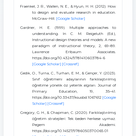
Fraenkel, J. R., Wallen, N. E., & Hyun, H. H. (2012). How
to design and evaluate research in education.
McGraw-Hill.
[Google Scholar]
Gardner, H. E. (1999). Multiple approaches to
understanding. In C. M. Reigeluth (Ed.),
Instructional-design theories and models: A new
paradigm of instructional theory, 2, 69–89.
Lawrence Erlbaum Associates.
https://doi.org/10.4324/9781410603784-6
[Google Scholar]
[Crossref]
Gedik, O., Turna, C., Turhan, E. M., & Gençer, Y. (2023).
Sınıf öğretmeni adaylarının farklılaştırılmış
öğretime yönelik öz yeterlik algıları. Journal of
Primary Education, 19, 35–41.
https://doi.org/10.33437/ksusbd.1067612
[Google
Scholar]
[Crossref]
Gregory, G. H., & Chapman, C. (2020). Farklılaştırılmış
öğretim stratejileri: Tek beden herkese uymaz.
Pegem Akademi.
https://doi.org/10.14527/9786050370065.01