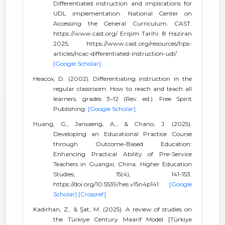
Differentiated instruction and implications for
UDL implementation. National Center on
Accessing the General Curriculum. CAST.
https://www.cast.org/ Erişim Tarihi: 8 Haziran
2025, https://www.cast.org/resources/tips-
articles/ncac-differentiated-instruction-udl/
[Google Scholar]
Heacox, D. (2002). Differentiating instruction in the
regular classroom: How to reach and teach all
learners, grades 3–12 (Rev. ed.). Free Spirit
Publishing.
[Google Scholar]
Huang, G., Jansaeng, A., & Chano, J. (2025).
Developing an Educational Practice Course
through Outcome-Based Education:
Enhancing Practical Ability of Pre-Service
Teachers in Guangxi, China. Higher Education
Studies, 15(4), 141-153.
https://doi.org/10.5539/hes.v15n4p141
[Google
Scholar]
[Crossref]
Kadırhan, Z., & Şat, M. (2025). A review of studies on
the Türkiye Century Maarif Model [Türkiye