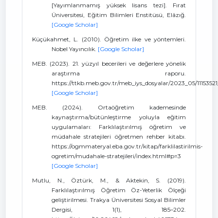
[Yayımlanmamış yüksek lisans tezi]. Fırat
Üniversitesi, Eğitim Bilimleri Enstitüsü, Elâzığ.
[Google Scholar]
Küçükahmet, L. (2010). Öğretim ilke ve yöntemleri.
Nobel Yayıncılık.
[Google Scholar]
MEB. (2023). 21. yüzyıl becerileri ve değerlere yönelik
araştırma raporu.
https://ttkb.meb.gov.tr/meb_iys_dosyalar/2023_05/11153521
[Google Scholar]
MEB. (2024). Ortaöğretim kademesinde
kaynaştırma/bütünleştirme yoluyla eğitim
uygulamaları: Farklılaştırılmış öğretim ve
müdahale stratejileri öğretmen rehber kitabı.
https://ogmmateryal.eba.gov.tr/kitap/farklilastirilmis-
ogretim/mudahale-stratejileri/index.html#p=3
[Google Scholar]
Mutlu, N., Öztürk, M., & Aktekin, S. (2019).
Farklılaştırılmış Öğretim Öz-Yeterlik Ölçeği
geliştirilmesi. Trakya Üniversitesi Sosyal Bilimler
Dergisi, 1(1), 185–202.