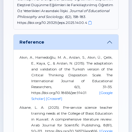
Eleştirel Düşünme Eğilimleri ile Farklılaştırılmış Öğretim
Öz Yeterlikleri Arasındaki İlişki.
Journal of Educational
Philosophy and Sociology
,
6
(2), 158-183.
https://doi.org/10.29329/jeps.2025.1400.4
Reference
Akın, A., Hamedoğlu, M. A., Arslan, S., Akın, Ü., Çelik,
E., Kaya, Ç., & Arslan, N. (2015). The adaptation
and validation of the Turkish version of the
Critical Thinking Disposition Scale. The
International Journal of Educational
Researchers, 6(1), 31–35.
https://doi.org/10.18656/jee.91401
[Google
Scholar]
[Crossref]
Alsane, L. A. (2025). Pre-service science teacher
training needs at the College of Basic Education
in Kuwait: A comprehensive literature review.
Arab Journal for Scientific Publishing, 8(81),
90–113. https://doi.org/10.36571/ajsp816
[Google