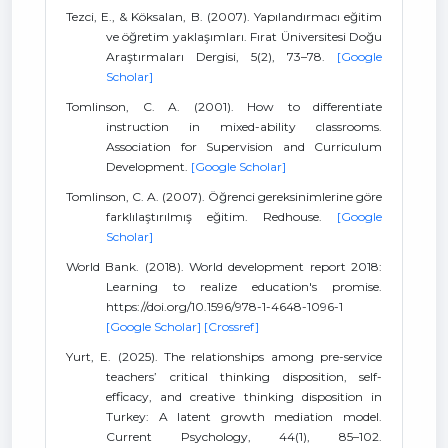
Tezci, E., & Köksalan, B. (2007). Yapılandırmacı eğitim
ve öğretim yaklaşımları. Fırat Üniversitesi Doğu
Araştırmaları Dergisi, 5(2), 73–78.
[Google
Scholar]
Tomlinson, C. A. (2001). How to differentiate
instruction in mixed-ability classrooms.
Association for Supervision and Curriculum
Development.
[Google Scholar]
Tomlinson, C. A. (2007). Öğrenci gereksinimlerine göre
farklılaştırılmış eğitim. Redhouse.
[Google
Scholar]
World Bank. (2018). World development report 2018:
Learning to realize education's promise.
https://doi.org/10.1596/978-1-4648-1096-1
[Google Scholar]
[Crossref]
Yurt, E. (2025). The relationships among pre-service
teachers’ critical thinking disposition, self-
efficacy, and creative thinking disposition in
Turkey: A latent growth mediation model.
Current Psychology, 44(1), 85–102.