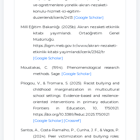
ve-ogretmenlere-yonelik-akran-nezaketi-
konulu-hizmet-ici-egitim-
duzenlendi/icerik/2413
[Google Scholar]
Millî Eğitim Bakanlığı. (2025b). Akran nezaketi etkinlik
kitabı yayımlandı. Ortaöğretim Genel
Müdürlüğü.
https://ogm.meb.gov.tr/www/akran-nezaketi-
etkinlik-kitabi-yayimlandi/icerik/2362/tr
[Google Scholar]
Moustakas, C. (1994). Phenomenological research
methods. Sage.
[Google Scholar]
Pliogou, V., & Tromara, S. (2025). Racist bullying and
childhood marginalization in multicultural
school settings: Evidence-based and resilience-
oriented interventions in primary education.
Frontiers in Education, 10, 1750921.
https://doi.org/10.3389/feduc.2025.1750921
[Google Scholar]
[Crossref]
Santos, A., Costa-Ramalho, P., Cunha, J. F., & Vagos, P.
(2024). Peer victimization and bullying roles: