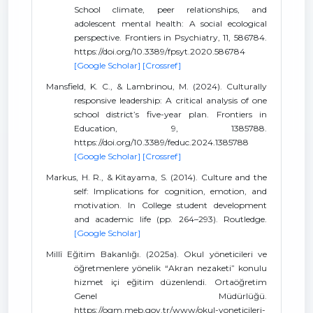
School climate, peer relationships, and
adolescent mental health: A social ecological
perspective. Frontiers in Psychiatry, 11, 586784.
https://doi.org/10.3389/fpsyt.2020.586784
[Google Scholar]
[Crossref]
Mansfield, K. C., & Lambrinou, M. (2024). Culturally
responsive leadership: A critical analysis of one
school district’s five-year plan. Frontiers in
Education, 9, 1385788.
https://doi.org/10.3389/feduc.2024.1385788
[Google Scholar]
[Crossref]
Markus, H. R., & Kitayama, S. (2014). Culture and the
self: Implications for cognition, emotion, and
motivation. In College student development
and academic life (pp. 264–293). Routledge.
[Google Scholar]
Millî Eğitim Bakanlığı. (2025a). Okul yöneticileri ve
öğretmenlere yönelik “Akran nezaketi” konulu
hizmet içi eğitim düzenlendi. Ortaöğretim
Genel Müdürlüğü.
https://ogm.meb.gov.tr/www/okul-yoneticileri-