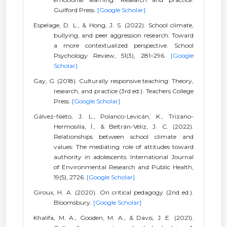
Guilford Press.
[Google Scholar]
Espelage, D. L., & Hong, J. S. (2022). School climate,
bullying, and peer aggression research: Toward
a more contextualized perspective. School
Psychology Review, 51(3), 281–296.
[Google
Scholar]
Gay, G. (2018). Culturally responsive teaching: Theory,
research, and practice (3rd ed.). Teachers College
Press.
[Google Scholar]
Gálvez-Nieto, J. L., Polanco-Levicán, K., Trizano-
Hermosilla, Í., & Beltrán-Véliz, J. C. (2022).
Relationships between school climate and
values: The mediating role of attitudes toward
authority in adolescents. International Journal
of Environmental Research and Public Health,
19(5), 2726.
[Google Scholar]
Giroux, H. A. (2020). On critical pedagogy (2nd ed.).
Bloomsbury.
[Google Scholar]
Khalifa, M. A., Gooden, M. A., & Davis, J. E. (2021).