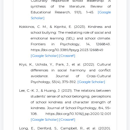
Culturally responsive school leadership: A
synthesis of the literature. Review of
Educational Research, 91(1), 1–45.
[Google
Scholar]
Kokkinos, C. M., & Kipritsi, E. (2023). Kindness and
school bullying: The mediating role of social and
emotional learning (SEL) and school climate.
Frontiers in Psychology, 14, 1266849.
https://doi.org/10.3389/fpsyg.2023.1266849
[Google Scholar]
[Crossref]
Krys, K., Uchida, Y., Park, J., et al. (2022). Cultural
differences in social harmony and conflict
avoidance. Journal of Cross-Cultural
Psychology, 53(4), 375–392.
[Google Scholar]
Lee, C.-K. J., & Huang, J. (2021). The relations between
students’ sense of school belonging, perceptions
of school kindness and character strength of
kindness. Journal of School Psychology, 84, 95–
108. https://doi.org/10.1016/j.jsp.2020.12.001
[Google Scholar]
[Crossref]
Long, E., Denford, S., Campbell, R., et al. (2020).