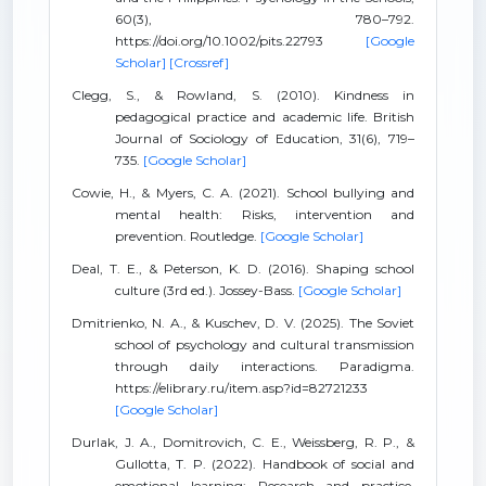
60(3), 780–792.
https://doi.org/10.1002/pits.22793
[Google
Scholar]
[Crossref]
Clegg, S., & Rowland, S. (2010). Kindness in
pedagogical practice and academic life. British
Journal of Sociology of Education, 31(6), 719–
735.
[Google Scholar]
Cowie, H., & Myers, C. A. (2021). School bullying and
mental health: Risks, intervention and
prevention. Routledge.
[Google Scholar]
Deal, T. E., & Peterson, K. D. (2016). Shaping school
culture (3rd ed.). Jossey-Bass.
[Google Scholar]
Dmitrienko, N. A., & Kuschev, D. V. (2025). The Soviet
school of psychology and cultural transmission
through daily interactions. Paradigma.
https://elibrary.ru/item.asp?id=82721233
[Google Scholar]
Durlak, J. A., Domitrovich, C. E., Weissberg, R. P., &
Gullotta, T. P. (2022). Handbook of social and
emotional learning: Research and practice.