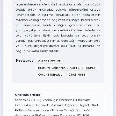
hiyerarşilerden etkilendiğini ve okul ortamlarında büyük
ölçüde örtük müfredat yoluyla öğrenildiğini ortaya
koymaktadır. Araştırma sonuçları, akran nezaketinin
evrensel ve bağlamdan bağımsız bir sosyal beceri olarak
ele alınmasının sınırlı kaldığını göstermektedir. Bu
yönüyle çalışma, akran nezaketinin kültürel değerler ve
okul kültürüyle ilişkili, çok boyutlu bir olgu olarak
yeniden kavramsallaştırılması gerektiğini vurgulamakta
ve kültürel değerlere duyarlı okul kültürü literatürüne
özgün bir katkı sunmaktadır.
Keywords:
Akran Nezaketi
Kültürel Değerlere Duyarlı Okul Kültürü
Örtük Müfredat
Okul Iklimi
Cite this article
Sarıdas, G. (2026). Zorbalığın Ötesinde Bir Kavram
Olarak Akran Nezaketi: Kültürel Değerlere Duyarlı Okul
Kültürü Perspektifinden Türkiye Örneği.
Journal of
Educational Philosophy and Sociology
,
7
(1), 1-26.