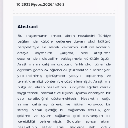
10.29329/jeps.2026.1436.3
Abstract
Bu araştırmanın amacı, akran nezaketini Türkiye
bağlamında kültürel değerlere duyarlı okul kültürü
perspektifiyle ele alarak kavramın kültürel kodlarını
ortaya koymaktır. Çalışma, nitel araştırma
desenlerinden olgubilim yaklaşımıyla yürütülmüştür.
Araştırmanın çalışma grubunu farklı okul türlerinde
öğrenim gören 24 öğrenci oluşturmaktadır. Veriler yarı
yapılandırılmış görüşmeler yoluyla toplanmış ve
tematik analizi yöntemiyle çözümlenmiştir. Araştırma
bulguları, akran nezaketinin Türkiye’de ağırlıklı olarak
saygı temelli, normatif ve ilişkisel uyumu önceleyen bir
yapı sergilediğini göstermektedir. Nezaketin, çoğu
zaman çatışmayı önleyici ve ilişkileri koruyucu bir
strateji olarak işlediği; bu bağlamda sessizlik, geri
çekilme ve uyum sağlama gibi davranışları da
içerebildiği belirlenmiştir. Bulgular ayrıca, akran
nezaketinin eşitler arası ilişkilerde dahi örtük