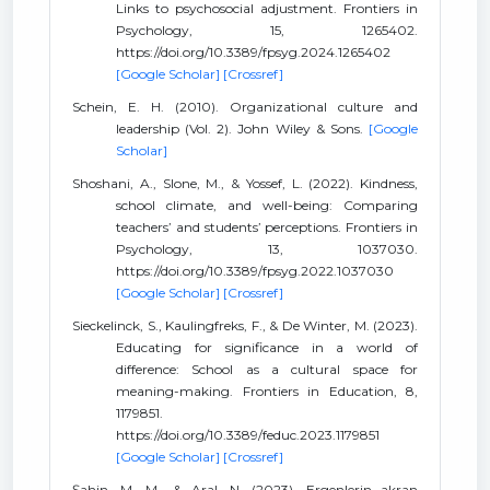
Links to psychosocial adjustment. Frontiers in
Psychology, 15, 1265402.
https://doi.org/10.3389/fpsyg.2024.1265402
[Google Scholar]
[Crossref]
Schein, E. H. (2010). Organizational culture and
leadership (Vol. 2). John Wiley & Sons.
[Google
Scholar]
Shoshani, A., Slone, M., & Yossef, L. (2022). Kindness,
school climate, and well-being: Comparing
teachers’ and students’ perceptions. Frontiers in
Psychology, 13, 1037030.
https://doi.org/10.3389/fpsyg.2022.1037030
[Google Scholar]
[Crossref]
Sieckelinck, S., Kaulingfreks, F., & De Winter, M. (2023).
Educating for significance in a world of
difference: School as a cultural space for
meaning-making. Frontiers in Education, 8,
1179851.
https://doi.org/10.3389/feduc.2023.1179851
[Google Scholar]
[Crossref]
Şahin, M. M., & Aral, N. (2023). Ergenlerin akran