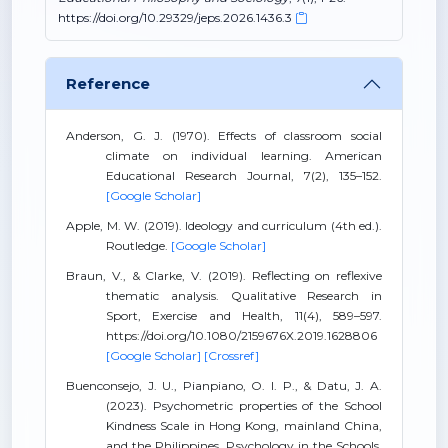
https://doi.org/10.29329/jeps.2026.1436.3
Reference
Anderson, G. J. (1970). Effects of classroom social
climate on individual learning. American
Educational Research Journal, 7(2), 135–152.
[Google Scholar]
Apple, M. W. (2019). Ideology and curriculum (4th ed.).
Routledge.
[Google Scholar]
Braun, V., & Clarke, V. (2019). Reflecting on reflexive
thematic analysis. Qualitative Research in
Sport, Exercise and Health, 11(4), 589–597.
https://doi.org/10.1080/2159676X.2019.1628806
[Google Scholar]
[Crossref]
Buenconsejo, J. U., Pianpiano, O. I. P., & Datu, J. A.
(2023). Psychometric properties of the School
Kindness Scale in Hong Kong, mainland China,
and the Philippines. Psychology in the Schools,