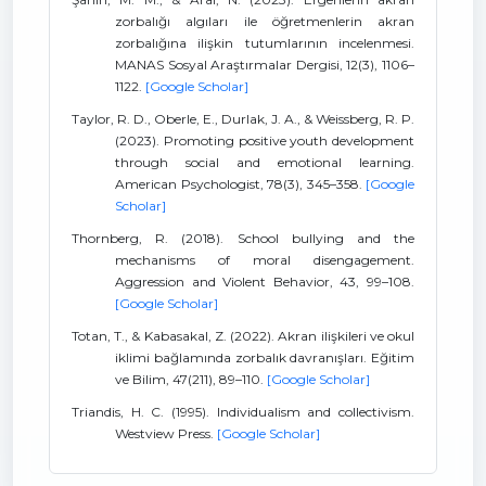
zorbalığı algıları ile öğretmenlerin akran
zorbalığına ilişkin tutumlarının incelenmesi.
MANAS Sosyal Araştırmalar Dergisi, 12(3), 1106–
1122.
[Google Scholar]
Taylor, R. D., Oberle, E., Durlak, J. A., & Weissberg, R. P.
(2023). Promoting positive youth development
through social and emotional learning.
American Psychologist, 78(3), 345–358.
[Google
Scholar]
Thornberg, R. (2018). School bullying and the
mechanisms of moral disengagement.
Aggression and Violent Behavior, 43, 99–108.
[Google Scholar]
Totan, T., & Kabasakal, Z. (2022). Akran ilişkileri ve okul
iklimi bağlamında zorbalık davranışları. Eğitim
ve Bilim, 47(211), 89–110.
[Google Scholar]
Triandis, H. C. (1995). Individualism and collectivism.
Westview Press.
[Google Scholar]