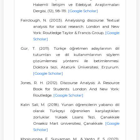
Hakemli İletişim ve Edebiyat Araştırmaları
Dergisi, (12), 98-119.
[Google Scholar]
Fairclough, N. (2003). Analysisng discourse: Textual
analysis for social research. London and New
York: Routledge Taylor & Francis Group.
[Google
Scholar]
Gür, T. (2011). Türkçe öğretmen adaylarının dil
tutumları ve dil kullanımlarının söylem
çözümlemesi yöntemi ile betimlenmesi.
Doktora tezi, Atatürk Üniversitesi, Erzurum.
[Google Scholar]
Jones, R. H. (2012). Discourse Analysis: A Resource
Book for Students. London And New York:
Routledge.
[Google Scholar]
Kalin Sali, M. (2018). Yunan öğrencilerin yabancı dil
olarak Türkçeyi öğrenirken karşılaştıkları
zorluklar. Yüksek Lisans Tezi, Çanakkale
Onsekiz Mart üniversitesi, Çanakkale.
[Google
Scholar]
Khoirunnisa, F., Suryaman, M., & Yanto, E. S. (2021).