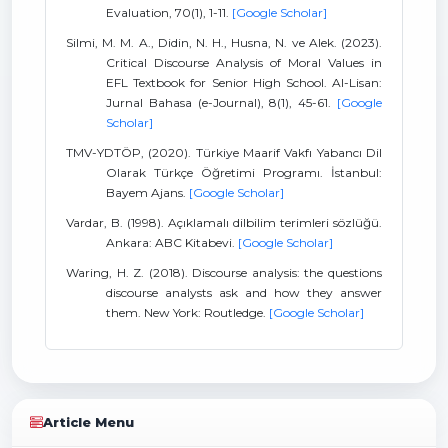
Evaluation, 70(1), 1-11.
[Google Scholar]
Silmi, M. M. A., Didin, N. H., Husna, N. ve Alek. (2023).
Critical Discourse Analysis of Moral Values in
EFL Textbook for Senior High School. Al-Lisan:
Jurnal Bahasa (e-Journal), 8(1), 45-61.
[Google
Scholar]
TMV-YDTÖP, (2020). Türkiye Maarif Vakfı Yabancı Dil
Olarak Türkçe Öğretimi Programı. İstanbul:
Bayem Ajans.
[Google Scholar]
Vardar, B. (1998). Açıklamalı dilbilim terimleri sözlüğü.
Ankara: ABC Kitabevi.
[Google Scholar]
Waring, H. Z. (2018). Discourse analysis: the questions
discourse analysts ask and how they answer
them. New York: Routledge.
[Google Scholar]
Article Menu