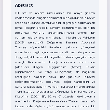
Abstract
Dil, ses ve anlam unsurlarının bir araya gelerek
kodlanmasıyla oluşan toplumsal bir olgudur ve bireyler
arasında düşünce, duygu ve bilgi alışverişini sağlayan en
temel iletişim aracıdır. Söylem çözümlemesi, dilin bu
toplumsal yönünü anlamlandırmada önemli bir
yöntem olarak öne çıkmaktadır. Martin ve White’ın
(2005) geliştirdiği Değerleme Kuramı (Appraisal
Theory), söylemdeki ifadelerin yalnızca yüzeydeki
anlamlarını değil, aynı zamanda alt metinde yer alan
duygusal, etik ve estetik boyutlarını da ortaya çıkarmayı
amaçlar. Kuramın temel bileşenlerinden biri olan Tutum
(Attitude) dizgesi; Duygulanım (Affect), Takdir
(Appreciation) ve Yargı (Judgment) alt başlıkları
aracılığıyla yazarın veya konuşucunun bireysel
değerlendirmelerini, toplumsal değer yargılarını ve
kültürel bakış açılarını yansıtır. Bu araştırmanın amacı
“Yeni İstanbul Uluslararası Öğrenciler İçin Türkçe Ders
Kitabı”nın (2024) B1, B2 ve C1 düzeylerindeki okuma
metinlerini “Değerleme Kuramı”nın “Tutum basamağı
kapsamında söylem çözümlemesine tabi tutarak bir