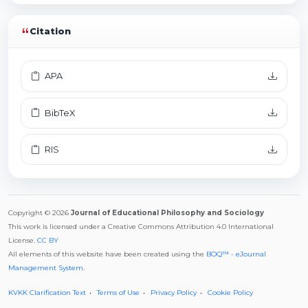
Citation
APA
BibTeX
RIS
Copyright © 2026
Journal of Educational Philosophy and Sociology
This work is licensed under a Creative Commons Attribution 4.0 International
License.
CC BY
All elements of this website have been created using the
BOQ™ - eJournal
Management System
.
KVKK Clarification Text
Terms of Use
Privacy Policy
Cookie Policy