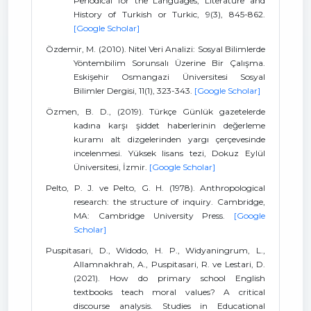
Periodical for the Languages, Literature and
History of Turkish or Turkic, 9(3), 845-862.
[Google Scholar]
Özdemir, M. (2010). Nitel Veri Analizi: Sosyal Bilimlerde
Yöntembilim Sorunsalı Üzerine Bir Çalışma.
Eskişehir Osmangazi Üniversitesi Sosyal
Bilimler Dergisi, 11(1), 323-343.
[Google Scholar]
Özmen, B. D., (2019). Türkçe Günlük gazetelerde
kadına karşı şiddet haberlerinin değerleme
kuramı alt dizgelerinden yargı çerçevesinde
incelenmesi. Yüksek lisans tezi, Dokuz Eylül
Üniversitesi, İzmir.
[Google Scholar]
Pelto, P. J. ve Pelto, G. H. (1978). Anthropological
research: the structure of inquiry. Cambridge,
MA: Cambridge University Press.
[Google
Scholar]
Puspitasari, D., Widodo, H. P., Widyaningrum, L.,
Allamnakhrah, A., Puspitasari, R. ve Lestari, D.
(2021). How do primary school English
textbooks teach moral values? A critical
discourse analysis. Studies in Educational