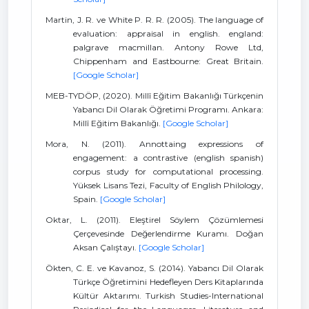
Martin, J. R. ve White P. R. R. (2005). The language of
evaluation: appraisal in english. england:
palgrave macmillan. Antony Rowe Ltd,
Chippenham and Eastbourne: Great Britain.
[Google Scholar]
MEB-TYDÖP, (2020). Millî Eğitim Bakanlığı Türkçenin
Yabancı Dil Olarak Öğretimi Programı. Ankara:
Millî Eğitim Bakanlığı.
[Google Scholar]
Mora, N. (2011). Annottaing expressions of
engagement: a contrastive (english spanish)
corpus study for computational processing.
Yüksek Lisans Tezi, Faculty of English Philology,
Spain.
[Google Scholar]
Oktar, L. (2011). Eleştirel Söylem Çözümlemesi
Çerçevesinde Değerlendirme Kuramı. Doğan
Aksan Çalıştayı.
[Google Scholar]
Ökten, C. E. ve Kavanoz, S. (2014). Yabancı Dil Olarak
Türkçe Öğretimini Hedefleyen Ders Kitaplarında
Kültür Aktarımı. Turkish Studies-International