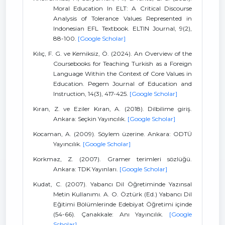
Moral Education In ELT: A Critical Discourse
Analysis of Tolerance Values Represented in
Indonesian EFL Textbook. ELTIN Journal, 9(2),
88-100.
[Google Scholar]
Kılıç, F. G. ve Kemiksiz, Ö. (2024). An Overview of the
Coursebooks for Teaching Turkish as a Foreign
Language Within the Context of Core Values in
Education. Pegem Journal of Education and
Instruction, 14(3), 417-425.
[Google Scholar]
Kıran, Z. ve Eziler Kıran, A. (2018). Dilbilime giriş.
Ankara: Seçkin Yayıncılık.
[Google Scholar]
Kocaman, A. (2009). Söylem üzerine. Ankara: ODTÜ
Yayıncılık.
[Google Scholar]
Korkmaz, Z. (2007). Gramer terimleri sözlüğü.
Ankara: TDK Yayınları.
[Google Scholar]
Kudat, C. (2007). Yabancı Dil Öğretiminde Yazınsal
Metin Kullanımı. A. O. Öztürk (Ed.) Yabancı Dil
Eğitimi Bölümlerinde Edebiyat Öğretimi içinde
(54-66). Çanakkale: Anı Yayıncılık.
[Google
Scholar]