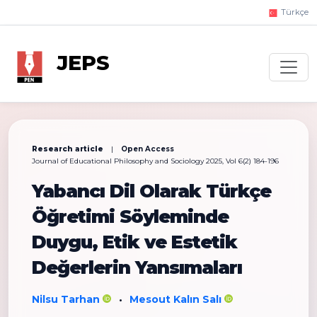
Türkçe
JEPS
Research article
|
Open Access
Journal of Educational Philosophy and Sociology 2025, Vol 6(2) 184-196
Yabancı Dil Olarak Türkçe
Öğretimi Söyleminde
Duygu, Etik ve Estetik
Değerlerin Yansımaları
Nilsu Tarhan
Mesout Kalın Salı
•