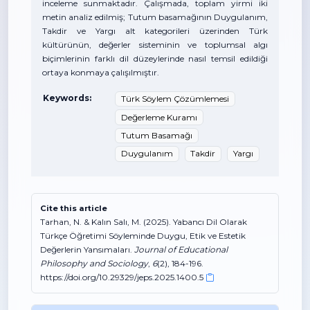
inceleme sunmaktadır. Çalışmada, toplam yirmi iki
metin analiz edilmiş; Tutum basamağının Duygulanım,
Takdir ve Yargı alt kategorileri üzerinden Türk
kültürünün, değerler sisteminin ve toplumsal algı
biçimlerinin farklı dil düzeylerinde nasıl temsil edildiği
ortaya konmaya çalışılmıştır.
Keywords:
Türk Söylem Çözümlemesi
Değerleme Kuramı
Tutum Basamağı
Duygulanım
Takdir
Yargı
Cite this article
Tarhan, N. & Kalın Salı, M. (2025). Yabancı Dil Olarak
Türkçe Öğretimi Söyleminde Duygu, Etik ve Estetik
Değerlerin Yansımaları.
Journal of Educational
Philosophy and Sociology
,
6
(2), 184-196.
https://doi.org/10.29329/jeps.2025.1400.5