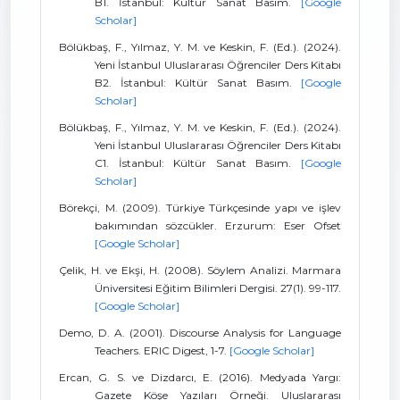
B1. İstanbul: Kültür Sanat Basım.
[Google
Scholar]
Bölükbaş, F., Yılmaz, Y. M. ve Keskin, F. (Ed.). (2024).
Yeni İstanbul Uluslararası Öğrenciler Ders Kitabı
B2. İstanbul: Kültür Sanat Basım.
[Google
Scholar]
Bölükbaş, F., Yılmaz, Y. M. ve Keskin, F. (Ed.). (2024).
Yeni İstanbul Uluslararası Öğrenciler Ders Kitabı
C1. İstanbul: Kültür Sanat Basım.
[Google
Scholar]
Börekçi, M. (2009). Türkiye Türkçesinde yapı ve işlev
bakımından sözcükler. Erzurum: Eser Ofset
[Google Scholar]
Çelik, H. ve Ekşi, H. (2008). Söylem Analizi. Marmara
Üniversitesi Eğitim Bilimleri Dergisi. 27(1). 99-117.
[Google Scholar]
Demo, D. A. (2001). Discourse Analysis for Language
Teachers. ERIC Digest, 1-7.
[Google Scholar]
Ercan, G. S. ve Dizdarcı, E. (2016). Medyada Yargı:
Gazete Köşe Yazıları Örneği. Uluslararası