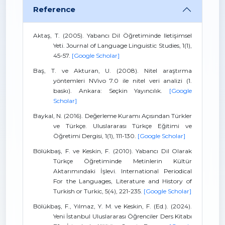
Reference
Aktaş, T. (2005). Yabancı Dil Öğretiminde Iletişimsel
Yeti. Journal of Language Linguistic Studies, 1(1),
45-57.
[Google Scholar]
Baş, T. ve Akturan, U. (2008). Nitel araştırma
yöntemleri NVivo 7.0 ile nitel veri analizi (1.
baskı). Ankara: Seçkin Yayıncılık.
[Google
Scholar]
Baykal, N. (2016). Değerleme Kuramı Açısından Türkler
ve Türkçe. Uluslararası Türkçe Eğitimi ve
Öğretimi Dergisi, 1(1), 111-130.
[Google Scholar]
Bölükbaş, F. ve Keskin, F. (2010). Yabancı Dil Olarak
Türkçe Öğretiminde Metinlerin Kültür
Aktarımındaki İşlevi. International Periodical
For the Languages, Literature and History of
Turkish or Turkic, 5(4), 221-235.
[Google Scholar]
Bölükbaş, F., Yılmaz, Y. M. ve Keskin, F. (Ed.). (2024).
Yeni İstanbul Uluslararası Öğrenciler Ders Kitabı