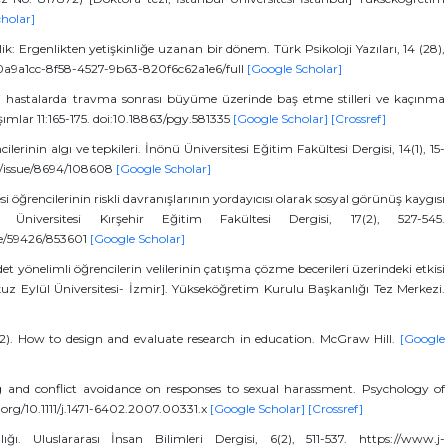
holar]
lik: Ergenlikten yetişkinliğe uzanan bir dönem. Türk Psikoloji Yazıları, 14 (28),
s/80a9a1cc-8f58-4527-9b63-820f6c62a1e6/full
[Google Scholar]
tli hastalarda travma sonrası büyüme üzerinde baş etme stilleri ve kaçınma
aşımlar 11:165-175. doi:10.18863/pgy.581335
[Google Scholar]
[Crossref]
lerinin algı ve tepkileri. İnönü Üniversitesi Eğitim Fakültesi Dergisi, 14(1), 15-
fd/issue/8694/108608
[Google Scholar]
esi öğrencilerinin riskli davranışlarının yordayıcısı olarak sosyal görünüş kaygısı
niversitesi Kırşehir Eğitim Fakültesi Dergisi, 17(2), 527-545.
sue/59426/853601
[Google Scholar]
 yönelimli öğrencilerin velilerinin çatışma çözme becerileri üzerindeki etkisi
kuz Eylül Üniversitesi- İzmir]. Yükseköğretim Kurulu Başkanlığı Tez Merkezi.
012). How to design and evaluate research in education. McGraw Hill.
[Google
g and conflict avoidance on responses to sexual harassment. Psychology of
.org/10.1111/j.1471-6402.2007.00331.x
[Google Scholar]
[Crossref]
ı. Uluslararası İnsan Bilimleri Dergisi, 6(2), 511-537. https://www.j-