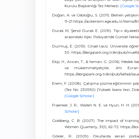
Kurulu Başkanlığı Tez Merkezi.
[Google Sc
Doğan, A. ve Cebioğlu, S. (2011). Beliren yetişkin
11–21 https://acikerisim.ege.edu.tr/item
Durak M, Şenol Durak E. (2019). Tip-ıı diyabe
arasındaki ilişki. Psikiyatride Güncel Yakl
Durmuş, E. (2013). Cinsel taciz: Üniversite öğrenci
30. https://dergipark.org.tr/en/pub/inue
Ekşi, H., Arıcan, T., & Yaman, G. (2016). Meslek lis
ve mükemmeliyetçilik. Ahi Evran Ü
https://dergipark.org.tr/en/pub/kefad/is
Erem, F. (2008). Çatışma çözme eğitiminin şiddet
(Tez No. 230950) [Yüksek lisans tezi, Do
[Google Scholar]
Fraenkel, J. R., Wallen N. E. ve Hyun, H. H. (2
Scholar]
Goldberg, C. B. (2007). The impact of trainin
Women Quarterly, 31(1), 62-72. https://doi
Gökler, R. (2009). Okullarda akran zorbalığ