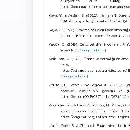
düzeylerine etkisi. Uludağ Ü
https://dergipark.org.tr/tr/pub/uefad/iss
Kaya, Y., & Arslan, S. (2022). Hemşirelik öğrencil
MANAS Sosyal Araştırmalar Dergisi, 11(4),
Kaya, Z. (2022). Travma psikolojik danışmanlığı
(4. baskı, Bölüm 1). Pegem Akademi
[Goo
Kırdök, O. (2019). Genç yetişkinlik dönemi. F. Y
Yayınclılık.
[Google Scholar]
Kolburan, G. (2016). Şiddet ve zorbalığı önleme
43-57.
https://acikarsiv.aydin.edu.tr/bits
[Google Scholar]
Koruklu, N., Totan, T. ve Sağkal, A. S. (2015).
becerileri ölçeklerinin geçerlik ve g
https://doi.org/10.18037/ausbd.75744
[Goo
Küçükşen, K., Biddevi, A., Yılmaz, B., Koçer, G.
sosyal becerileri üzerindeki etkisi. Nec
https://dergipark.org.tr/tr/pub/neufhsj/i
Liu, Y., Zeng, B. & Chang, L. Examining the links