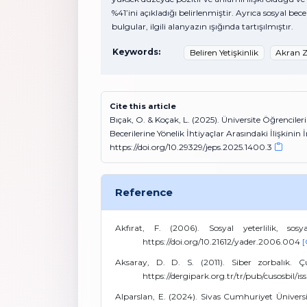
%41’ini açıkladığı belirlenmiştir. Ayrıca sosyal becer
bulgular, ilgili alanyazın ışığında tartışılmıştır.
Keywords:
Beliren Yetişkinlik
Akran Z
Cite this article
Bıçak, O. & Koçak, L. (2025). Üniversite Öğrencile
Becerilerine Yönelik İhtiyaçlar Arasındaki İlişkinin
https://doi.org/10.29329/jeps.2025.1400.3
Reference
Akfırat, F. (2006). Sosyal yeterlilik, so
https://doi.org/10.21612/yader.2006.004
[
Aksaray, D. D. S. (2011). Siber zorbalık. Çu
https://dergipark.org.tr/tr/pub/cusosbil/
Alparslan, E. (2024). Sivas Cumhuriyet Üniversite