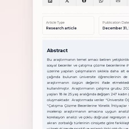
Article Type
Publication Date
Research article
December 31,
Abstract
Bu araştırmanın temel amacı beliren yetişkinlik 
sosyal beceriler ve çatışma çözme becerilerine i
üzerine yapılan çalışmaların sıklıkla daha alt 
çağında bulunan üniversite öğrencilerinin de 
araştırmanın özgün değerini ifade etmektedi
kullanılmıştır. Araştırmanın çalışma grubu 2
yaşları 18 ile 25 yaş aralığında değişen 247 kadı
oluşmaktadır. Araştırmada veriler “Üniversite Öğ
“Çatışma Çözme Becerilerine Yönelik İhtiyaçlar 
incelenip araştırmanın amacına uygun analizle
korelasyon analizi ve çoklu doğrusal regresyon an
akran zorbalığı türlerinin cinsiyete göre farklılaş
yüksek düzeyde pozitif ve anlamlı ilişki olduğu ve