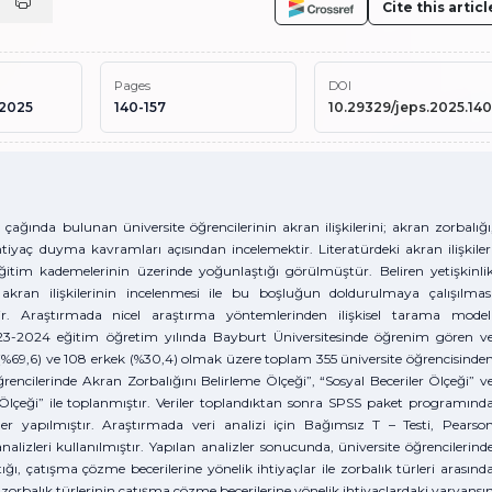
Cite this articl
Pages
DOI
 2025
140-157
10.29329/jeps.2025.140
çağında bulunan üniversite öğrencilerinin akran ilişkilerini; akran zorbalığı
htiyaç duyma kavramları açısından incelemektir. Literatürdeki akran ilişkiler
eğitim kademelerinin üzerinde yoğunlaştığı görülmüştür. Beliren yetişkinli
akran ilişkilerinin incelenmesi ile bu boşluğun doldurulmaya çalışılmas
r. Araştırmada nicel araştırma yöntemlerinden ilişkisel tarama model
023-2024 eğitim öğretim yılında Bayburt Üniversitesinde öğrenim gören v
n (%69,6) ve 108 erkek (%30,4) olmak üzere toplam 355 üniversite öğrencisinde
rencilerinde Akran Zorbalığını Belirleme Ölçeği”, “Sosyal Beceriler Ölçeği” v
Ölçeği” ile toplanmıştır. Veriler toplandıktan sonra SPSS paket programınd
r yapılmıştır. Araştırmada veri analizi için Bağımsız T – Testi, Pearso
alizleri kullanılmıştır. Yapılan analizler sonucunda, üniversite öğrencilerind
tığı, çatışma çözme becerilerine yönelik ihtiyaçlar ile zorbalık türleri arasınd
 zorbalık türlerinin çatışma çözme becerilerine yönelik ihtiyaçlardaki varyansı