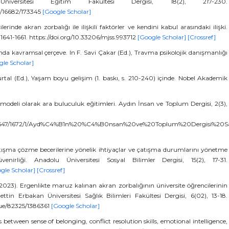
niversitesi Eğitim Fakültesi Dergisi, 18(2), 217-230.
ue/16682/173345
[Google Scholar]
erinde akran zorbalığı ile ilişkili faktörler ve kendini kabul arasındaki ilişki.
 1641-1661. https://doi.org/10.33206/mjss.993712
[Google Scholar]
[Crossref]
nda kavramsal çerçeve. In F. Savi Çakar (Ed.), Travma psikolojik danışmanlığı
gle Scholar]
urtal (Ed.), Yaşam boyu gelişim (1. baskı, s. 210-240) içinde. Nobel Akademik
 modeli olarak ara buluculuk eğitimleri. Aydın İnsan ve Toplum Dergisi, 2(3),
tream/11547/1672/1/Ayd%C4%B1n%20%C4%B0nsan%20ve%20Toplum%20Dergisi%2
 Çatışma çözme becerilerine yönelik ihtiyaçlar ve çatışma durumlarını yönetme
üvenirliği. Anadolu Üniversitesi Sosyal Bilimler Dergisi, 15(2), 17-31.
gle Scholar]
[Crossref]
 (2023). Ergenlikte maruz kalınan akran zorbalığının üniversite öğrencilerinin
mettin Erbakan Üniversitesi Sağlık Bilimleri Fakültesi Dergisi, 6(02), 13-18.
ssue/82325/1386361
[Google Scholar]
 between sense of belonging, conflict resolution skills, emotional intelligence,