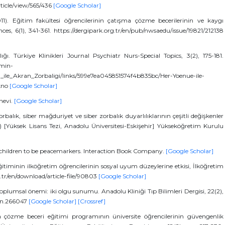
ticle/view/565/436
[Google Scholar]
1). Eğitim fakültesi öğrencilerinin çatışma çözme becerilerinin ve kaygı
ces, 6(1), 341-361. https://dergipark.org.tr/en/pub/nwsaedu/issue/19821/212138
ı. Türkiye Klinikleri Journal Psychiatr Nurs-Special Topics, 3(2), 175-181.
rmin-
_ile_Akran_Zorbaligi/links/599e7ea045851574f4b835bc/Her-Yoenue-ile-
kno
[Google Scholar]
ınevi.
[Google Scholar]
zorbalık, siber mağduriyet ve siber zorbalık duyarlılıklarının çeşitli değişkenler
 [Yüksek Lisans Tezi, Anadolu Üniversitesi-Eskişehir] Yükseköğretim Kurulu
ng children to be peacemarkers. Interaction Book Company.
[Google Scholar]
eğitiminin ilköğretim öğrencilerinin sosyal uyum düzeylerine etkisi, İlköğretim
g.tr/en/download/article-file/90803
[Google Scholar]
toplumsal önemi: iki olgu sunumu. Anadolu Kliniği Tıp Bilimleri Dergisi, 22(2),
lin.266047
[Google Scholar]
[Crossref]
a çözme beceri eğitimi programının üniversite öğrencilerinin güvengenlik