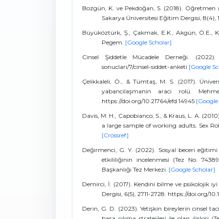
Bozgün, K. ve Pekdoğan, S. (2018). Öğretmen ada
Sakarya Üniversitesi Eğitim Dergisi, 8(4), 
Büyüköztürk, Ş., Çakmak, E.K., Akgün, Ö.E., Kar
Pegem.
[Google Scholar]
Cinsel Şiddetle Mücadele Derneği. (2022). C
sonuclari/7/cinsel-siddet-anketi
[Google Sc
Çelikkaleli, Ö., & Tümtaş, M. S. (2017). Ünivers
yabancilaşmanin araci rolü. Mehmet
https://doi.org/10.21764/efd.14945
[Google
Davis, M. H., Capobianco, S., & Kraus, L. A. (201
a large sample of working adults. Sex Rol
[Crossref]
Değirmenci, G. Y. (2022). Sosyal beceri eğitim
etkililiğinin incelenmesi (Tez No. 743
Başkanlığı Tez Merkezi.
[Google Scholar]
Demirci, İ. (2017). Kendini bilme ve psikolojik iy
Dergisi, 6(5), 2711-2728. https://doi.org/
Derin, G. D. (2023). Yetişkin bireylerin cinsel ta
başa çıkma stratejileri ile olan ilişkisi