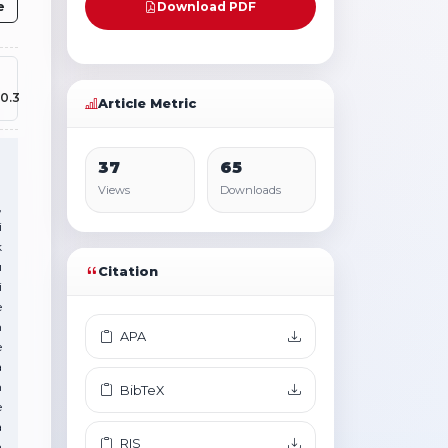
e
Download PDF
0.3
Article Metric
37
65
Views
Downloads
,
i
k
ı
Citation
i
e
n
APA
e
a
n
BibTeX
e
a
RIS
n