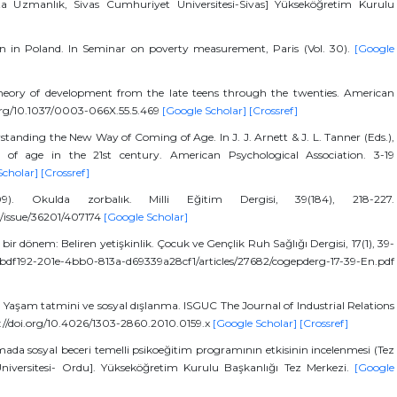
pta Uzmanlık, Sivas Cumhuriyet Üniversitesi-Sivas] Yükseköğretim Kurulu
ion in Poland. In Seminar on poverty measurement, Paris (Vol. 30).
[Google
theory of development from the late teens through the twenties. American
i.org/10.1037/0003-066X.55.5.469
[Google Scholar]
[Crossref]
standing the New Way of Coming of Age. In J. J. Arnett & J. L. Tanner (Eds.),
f age in the 21st century. American Psychological Association. 3-19
Scholar]
[Crossref]
. Okulda zorbalık. Milli Eğitim Dergisi, 39(184), 218-227.
im/issue/36201/407174
[Google Scholar]
bir dönem: Beliren yetişkinlik. Çocuk ve Gençlik Ruh Saǧlıǧı Dergisi, 17(1), 39-
df192-201e-4bb0-813a-d69339a28cf1/articles/27682/cogepderg-17-39-En.pdf
. Yaşam tatmini ve sosyal dışlanma. ISGUC The Journal of Industrial Relations
://doi.org/10.4026/1303-2860.2010.0159.x
[Google Scholar]
[Crossref]
mada sosyal beceri temelli psikoeğitim programının etkisinin incelenmesi (Tez
Üniversitesi- Ordu]. Yükseköğretim Kurulu Başkanlığı Tez Merkezi.
[Google