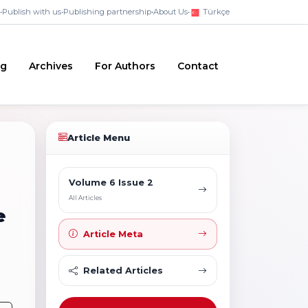
•
Publish with us
•
Publishing partnership
•
About Us
•
Türkçe
ng
Archives
For Authors
Contact
Article Menu
Volume 6 Issue 2
All Articles
e
Article Meta
Related Articles