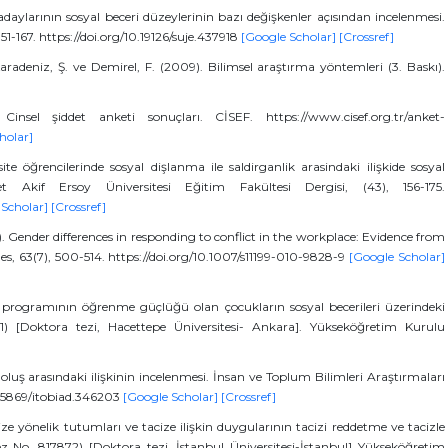
ylarının sosyal beceri düzeylerinin bazı değişkenler açısından incelenmesi.
151-167. https://doi.org/10.19126/suje.437918
[Google Scholar]
[Crossref]
adeniz, Ş. ve Demirel, F. (2009). Bilimsel araştırma yöntemleri (3. Baskı).
insel şiddet anketi sonuçları. CİSEF. https://www.cisef.org.tr/anket-
holar]
ite öğrencilerinde sosyal dişlanma ile saldirganlik arasindaki ilişkide sosyal
 Akif Ersoy Üniversitesi Eğitim Fakültesi Dergisi, (43), 156-175.
 Scholar]
[Crossref]
0). Gender differences in responding to conflict in the workplace: Evidence from
es, 63(7), 500-514. https://doi.org/10.1007/s11199-010-9828-9
[Google Scholar]
i programının öğrenme güçlüğü olan çocukların sosyal becerileri üzerindeki
891) [Doktora tezi, Hacettepe Üniversitesi- Ankara]. Yükseköğretim Kurulu
i oluş arasındaki ilişkinin incelenmesi. İnsan ve Toplum Bilimleri Araştırmaları
10.15869/itobiad.346203
[Google Scholar]
[Crossref]
cize yönelik tutumları ve tacize ilişkin duygularının tacizi reddetme ve tacizle
 (Tez No. 817872) [Doktora tezi, İstanbul Üniversitesi-İstanbul] Yükseköğretim