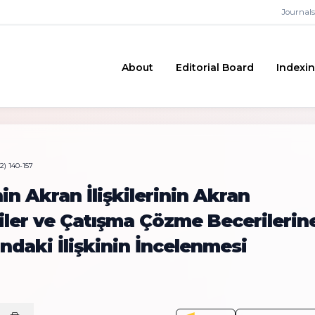
Journals
About
Editorial Board
Indexi
2) 140-157
in Akran İlişkilerinin Akran
riler ve Çatışma Çözme Becerilerin
ındaki İlişkinin İncelenmesi