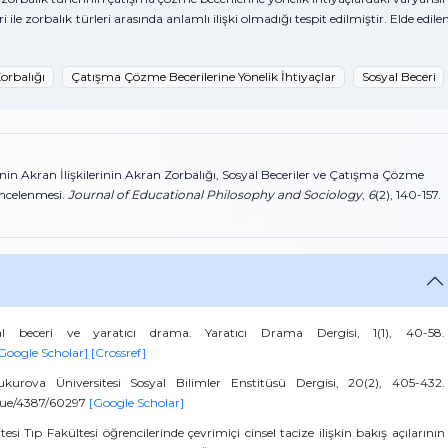
i ile zorbalık türleri arasında anlamlı ilişki olmadığı tespit edilmiştir. Elde edile
orbalığı
Çatışma Çözme Becerilerine Yönelik İhtiyaçlar
Sosyal Beceri
rinin Akran İlişkilerinin Akran Zorbalığı, Sosyal Beceriler ve Çatışma Çözme
 İncelenmesi.
Journal of Educational Philosophy and Sociology
,
6
(2), 140-157.
syal beceri ve yaratıcı drama. Yaratıcı Drama Dergisi, 1(1), 40-58.
Google Scholar]
[Crossref]
kurova Üniversitesi Sosyal Bilimler Enstitüsü Dergisi, 20(2), 405-432.
issue/4387/60297
[Google Scholar]
si Tıp Fakültesi öğrencilerinde çevrimiçi cinsel tacize ilişkin bakış açılarının