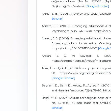
değerlendirilmesi (Tez No. 915878) [Tı
Başkanlığı Tez Merkezi.
[Google Scholar]
Anna, S. B. (2005). Poverty and social exclus
Scholar]
Arnett, J. J. (2000). Emerging adulthood: A 
Psychologist, 55(5), 469–480. https://do
Arnett, J. J. (2006). Emerging Adulthood: Under
Emerging adults in America: Coming o
https://doi.org/10.1037/11381-001
[Google 
Arslan, S. Ö. ve Savaşer, S. (2009)
https://dergipark.org.tr/tr/pub/milliegit
Atak, H. ve Çok, F. (2010). İnsan yaşamında yeni 
50. https://www.cogepderg.com/pdf/65b
[Google Scholar]
Bayram, D., Sam, D., Aytaç, P., Aytaç, P. (2010)
and Human Resources, 12(4), 79-92. https
Beşel, M. C. (2023). Akran zorbalığıyla başa çık
No. 824818) [Yüksek lisans tezi, Ordu 
Scholar]