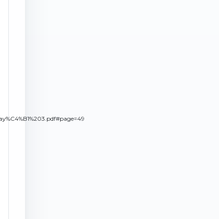
0Say%C4%B1%203.pdf#page=49