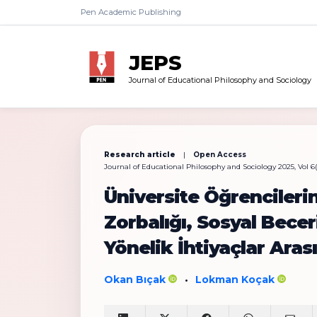
Pen Academic Publishing
JEPS
Journal of Educational Philosophy and Sociology
Research article
|
Open Access
Journal of Educational Philosophy and Sociology 2025, Vol 6(
Üniversite Öğrencilerin
Zorbalığı, Sosyal Bece
Yönelik İhtiyaçlar Aras
Okan Bıçak
Lokman Koçak
•