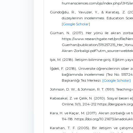
humansciences.com/ojs/index.php/IJHS/ar
Gündoğdu, R., Yavuzer, Y., & Karataş, Z. (201
düzeylerinin incelenmesi. Education Scien
[Google Scholar]
Gürhan, N. (2017). Her yönü ile akran zorbalığ
https://www.researchgate.net/profile/Ne
Guerhan/publication/319257215_Her_Yonu
Akran-Zorbaligi.pdf?utm_source=webte
Işık, M. (2018). İletişim bilimine giriş. Eğitim yay
İğdeli, F. (2018). Üniversite öğrencilerinin siber 
bağlamında incelenmesi (Tez No. 515724)
Başkanlığı Tez Merkezi.
[Google Scholar]
Johnson, D. W., & Johnson, R. T. (1991). Teachi
Kabasakal, Z. ve Çelik, N. (2010). Sosyal beceri 
Online, 9(1), 204-212 https://dergipark.or
Kara, H. ve Kaçar, M. (2017). Akran zorbalığı ve 
114-118. https://doi.org/10.21673/anadoluk
Karahan, T. F. (2005). Bir iletişim ve çatışm