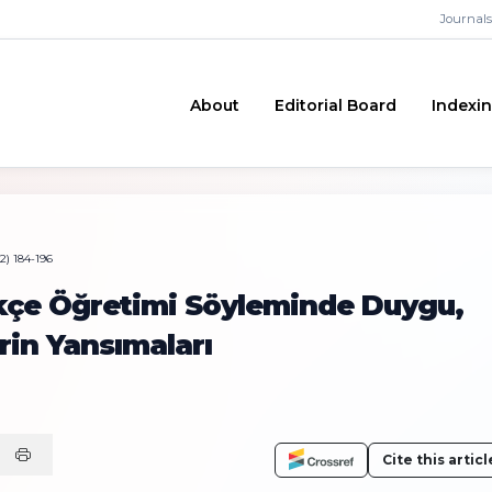
Journals
About
Editorial Board
Indexi
2) 184-196
rkçe Öğretimi Söyleminde Duygu,
rin Yansımaları
Cite this articl