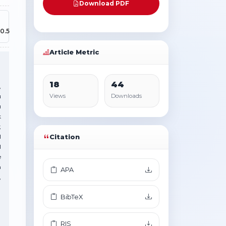
Download PDF
0.5
Article Metric
18
44
,
ü
Views
Downloads
ı
k
;
l
Citation
l
e
m
APA
,
BibTeX
RIS