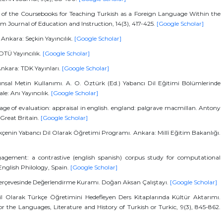
ew of the Coursebooks for Teaching Turkish as a Foreign Language Within the
m Journal of Education and Instruction, 14(3), 417-425.
[Google Scholar]
ş. Ankara: Seçkin Yayıncılık.
[Google Scholar]
DTÜ Yayıncılık.
[Google Scholar]
nkara: TDK Yayınları.
[Google Scholar]
ınsal Metin Kullanımı. A. O. Öztürk (Ed.) Yabancı Dil Eğitimi Bölümlerinde
le: Anı Yayıncılık.
[Google Scholar]
uage of evaluation: appraisal in english. england: palgrave macmillan. Antony
reat Britain.
[Google Scholar]
çenin Yabancı Dil Olarak Öğretimi Programı. Ankara: Millî Eğitim Bakanlığı.
gagement: a contrastive (english spanish) corpus study for computational
 English Philology, Spain.
[Google Scholar]
 Çerçevesinde Değerlendirme Kuramı. Doğan Aksan Çalıştayı.
[Google Scholar]
il Olarak Türkçe Öğretimini Hedefleyen Ders Kitaplarında Kültür Aktarımı.
for the Languages, Literature and History of Turkish or Turkic, 9(3), 845-862.