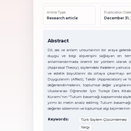
Article Type
Publication Date
Research article
December 31,
Abstract
Dil, ses ve anlam unsurlarının bir araya geler
duygu ve bilgi alışverişini sağlayan en te
anlamlandırmada önemli bir yöntem olarak ön
(Appraisal Theory), söylemdeki ifadelerin yalnızc
ve estetik boyutlarını da ortaya çıkarmayı am
Duygulanım (Affect), Takdir (Appreciation) ve Ya
değerlendirmelerini, toplumsal değer yargıların
Uluslararası Öğrenciler İçin Türkçe Ders Kit
Kuramı”nın “Tutum basamağı kapsamında söylem
yirmi iki metin analiz edilmiş; Tutum basamağı
değerler sisteminin ve toplumsal algı biçimlerinin f
Keywords:
Türk Söylem Çözümlemesi
Yargı