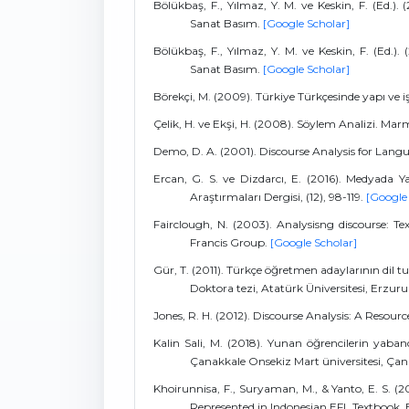
Bölükbaş, F., Yılmaz, Y. M. ve Keskin, F. (Ed.). 
Sanat Basım.
[Google Scholar]
Bölükbaş, F., Yılmaz, Y. M. ve Keskin, F. (Ed.). 
Sanat Basım.
[Google Scholar]
Börekçi, M. (2009). Türkiye Türkçesinde yapı ve
Çelik, H. ve Ekşi, H. (2008). Söylem Analizi. Marma
Demo, D. A. (2001). Discourse Analysis for Langu
Ercan, G. S. ve Dizdarcı, E. (2016). Medyada Ya
Araştırmaları Dergisi, (12), 98-119.
[Google
Fairclough, N. (2003). Analysisng discourse: Te
Francis Group.
[Google Scholar]
Gür, T. (2011). Türkçe öğretmen adaylarının dil 
Doktora tezi, Atatürk Üniversitesi, Erzu
Jones, R. H. (2012). Discourse Analysis: A Resou
Kalin Sali, M. (2018). Yunan öğrencilerin yabancı
Çanakkale Onsekiz Mart üniversitesi, Çan
Khoirunnisa, F., Suryaman, M., & Yanto, E. S. (20
Represented in Indonesian EFL Textbook. 