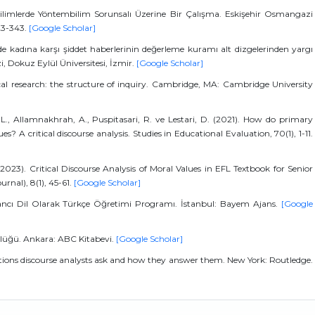
 Bilimlerde Yöntembilim Sorunsalı Üzerine Bir Çalışma. Eskişehir Osmangazi
323-343.
[Google Scholar]
e kadına karşı şiddet haberlerinin değerleme kuramı alt dizgelerinden yargı
i, Dokuz Eylül Üniversitesi, İzmir.
[Google Scholar]
gical research: the structure of inquiry. Cambridge, MA: Cambridge University
L., Allamnakhrah, A., Puspitasari, R. ve Lestari, D. (2021). How do primary
? A critical discourse analysis. Studies in Educational Evaluation, 70(1), 1-11.
 (2023). Critical Discourse Analysis of Moral Values in EFL Textbook for Senior
rnal), 8(1), 45-61.
[Google Scholar]
ncı Dil Olarak Türkçe Öğretimi Programı. İstanbul: Bayem Ajans.
[Google
sözlüğü. Ankara: ABC Kitabevi.
[Google Scholar]
estions discourse analysts ask and how they answer them. New York: Routledge.