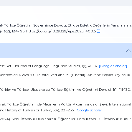
arak Türkçe Öğretimi Söyleminde Duygu, Etik ve Estetik Değerlerin Yansımaları.
y
,
6
(2), 184-196. https://doi.org/10.29329/jeps.2025.1400.5
sel Yeti. Journal of Language Linguistic Studies, 1(1), 45-57.
[Google Scholar]
ntemleri NVivo 7.0 ile nitel veri analizi (1. baskı). Ankara: Seçkin Yayıncılık.
kler ve Türkçe. Uluslararası Türkçe Eğitimi ve Öğretimi Dergisi, 1(1), 111-130.
larak Türkçe Öğretiminde Metinlerin Kültür Aktarımındaki İşlevi. International
d History of Turkish or Turkic, 5(4), 221-235.
[Google Scholar]
(2024). Yeni İstanbul Uluslararası Öğrenciler Ders Kitabı B1. İstanbul: Kültür