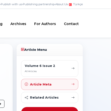
•
Publish with us
•
Publishing partnership
•
About Us
•
Türkçe
ng
Archives
For Authors
Contact
Article Menu
Volume 6 Issue 2
All Articles
Article Meta
Related Articles
e