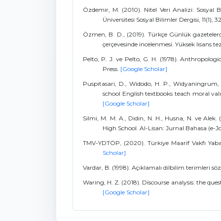
Özdemir, M. (2010). Nitel Veri Analizi: Sosyal
Üniversitesi Sosyal Bilimler Dergisi, 11(1), 
Özmen, B. D., (2019). Türkçe Günlük gazetelerd
çerçevesinde incelenmesi. Yüksek lisans tez
Pelto, P. J. ve Pelto, G. H. (1978). Anthropolo
Press.
[Google Scholar]
Puspitasari, D., Widodo, H. P., Widyaningrum, 
school English textbooks teach moral values
[Google Scholar]
Silmi, M. M. A., Didin, N. H., Husna, N. ve Alek.
High School. Al-Lisan: Jurnal Bahasa (e-Jou
TMV-YDTÖP, (2020). Türkiye Maarif Vakfı Yaba
Scholar]
Vardar, B. (1998). Açıklamalı dilbilim terimleri 
Waring, H. Z. (2018). Discourse analysis: the qu
[Google Scholar]