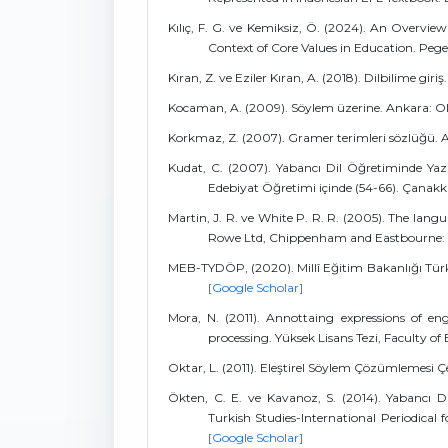
Kılıç, F. G. ve Kemiksiz, Ö. (2024). An Overvi
Context of Core Values in Education. Pege
Kıran, Z. ve Eziler Kıran, A. (2018). Dilbilime giri
Kocaman, A. (2009). Söylem üzerine. Ankara: O
Korkmaz, Z. (2007). Gramer terimleri sözlüğü. A
Kudat, C. (2007). Yabancı Dil Öğretiminde Yaz
Edebiyat Öğretimi içinde (54-66). Çanakka
Martin, J. R. ve White P. R. R. (2005). The lang
Rowe Ltd, Chippenham and Eastbourne: G
MEB-TYDÖP, (2020). Millî Eğitim Bakanlığı Türk
[Google Scholar]
Mora, N. (2011). Annottaing expressions of en
processing. Yüksek Lisans Tezi, Faculty of
Oktar, L. (2011). Eleştirel Söylem Çözümlemesi
Ökten, C. E. ve Kavanoz, S. (2014). Yabancı D
Turkish Studies-International Periodical 
[Google Scholar]