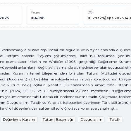
Pages
DOI
 2025
184-196
10.29329/jeps.2025.140
ek kodlanmasıyla oluşan toplumsal bir olgudur ve bireyler arasında düşünce
mel iletişim aracıdır. Söylem çözümlemesi, dilin bu toplumsal yönün
e çıkmaktadır. Martin ve White’ın (2005) geliştirdiği Değerleme Kuram
a yüzeydeki anlamlarını değil, aynı zamanda alt metinde yer alan duygusal, eti
açlar. Kuramın temel bileşenlerinden biri olan Tutum (Attitude) dizgesi
rgı (Judgment) alt başlıkları aracılığıyla yazarın veya konuşucunun bireyse
ı ve kültürel bakış açılarını yansıtır. Bu araştırmanın amacı “Yeni İstanbu
abı”nın (2024) B1, B2 ve C1 düzeylerindeki okuma metinlerini “Değerlem
 çözümlemesine tabi tutarak bir inceleme sunmaktadır. Çalışmada, topla
nın Duygulanım, Takdir ve Yargı alt kategorileri üzerinden Türk kültürünün
arklı dil düzeylerinde nasıl temsil edildiği ortaya konmaya çalışılmıştır.
Değerleme Kuramı
Tutum Basamağı
Duygulanım
Takdir