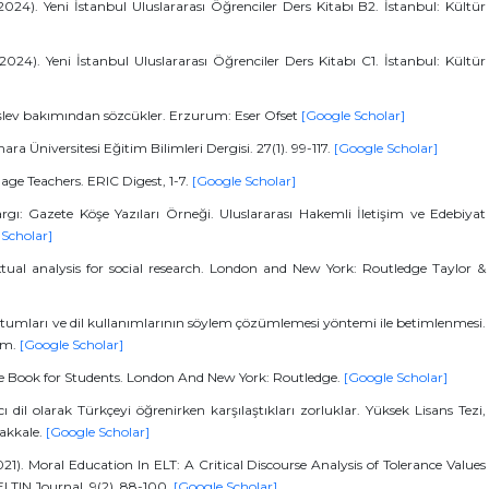
(2024). Yeni İstanbul Uluslararası Öğrenciler Ders Kitabı B2. İstanbul: Kültür
(2024). Yeni İstanbul Uluslararası Öğrenciler Ders Kitabı C1. İstanbul: Kültür
 işlev bakımından sözcükler. Erzurum: Eser Ofset
[Google Scholar]
ra Üniversitesi Eğitim Bilimleri Dergisi. 27(1). 99-117.
[Google Scholar]
age Teachers. ERIC Digest, 1-7.
[Google Scholar]
rgı: Gazete Köşe Yazıları Örneği. Uluslararası Hakemli İletişim ve Edebiyat
 Scholar]
xtual analysis for social research. London and New York: Routledge Taylor &
tutumları ve dil kullanımlarının söylem çözümlemesi yöntemi ile betimlenmesi.
rum.
[Google Scholar]
rce Book for Students. London And New York: Routledge.
[Google Scholar]
 dil olarak Türkçeyi öğrenirken karşılaştıkları zorluklar. Yüksek Lisans Tezi,
akkale.
[Google Scholar]
21). Moral Education In ELT: A Critical Discourse Analysis of Tolerance Values
ELTIN Journal, 9(2), 88-100.
[Google Scholar]